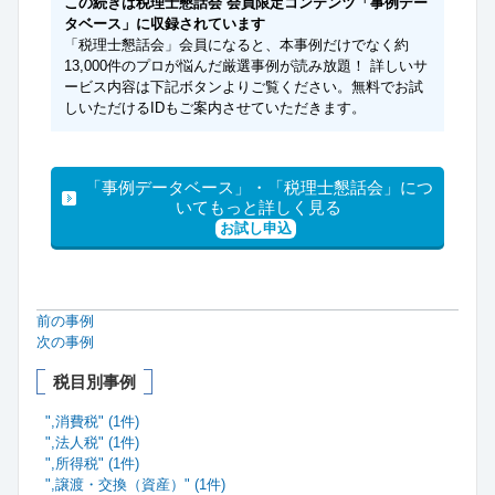
この続きは税理士懇話会 会員限定コンテンツ「事例デー
タベース」に収録されています
「税理士懇話会」会員になると、本事例だけでなく約
13,000件のプロが悩んだ厳選事例が読み放題！ 詳しいサ
ービス内容は下記ボタンよりご覧ください。無料でお試
しいただけるIDもご案内させていただきます。
「事例データベース」・「税理士懇話会」につ
いてもっと詳しく見る
お試し申込
前の事例
次の事例
税目別事例
",消費税" (1件)
",法人税" (1件)
",所得税" (1件)
",譲渡・交換（資産）" (1件)