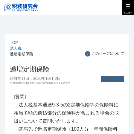
TOP
法人税
このページについて
逓増定期保険
？
逓増定期保険
回答年月日：2020年10月 2日
保険料
法人税
※ 事例の内容は回答年月日時点の情報に基づくものです
[質問]
法人税基本通達9-3-5の2定期保険等の保険料に
相当多額の前払部分の保険料が含まれる場合の取
扱いについて質問いたします。
関与先で逓増定期保険（100人分 年間保険料