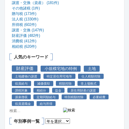
譲渡・交換（資産） (181件)
その他諸税 (1件)
贈与税 (173件)
法人税 (1330件)
所得税 (602件)
譲渡・交換 (147件)
財産評価 (482件)
消費税 (412件)
相続税 (620件)
人気のキーワード
財産評価
小規模宅地の特例
土地
土地建物の譲渡
特定居住用宅地等
仕入税額控除
役員給与
減価償却
税額控除
非上場株式
課税対象
相続分
益金
居住用財産の譲渡
源泉徴収
定期同額給与
特別税額控除
必要経費
役員退職金
給与所得
年別事例一覧