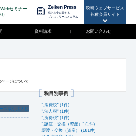
Zeiken Press
税研ウェブサービス
Webセミナー
税とお金に関する
各種会員サイト
込む
プレスリリースとコラム
問
資料請求
お問い合わせ
のページについて
税目別事例
",消費税" (1件)
ース取引
法人税
",法人税" (1件)
",所得税" (1件)
",譲渡・交換（資産）" (1件)
譲渡・交換（資産） (181件)