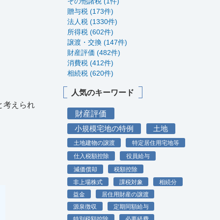
その他諸税 (1件)
贈与税 (173件)
法人税 (1330件)
所得税 (602件)
譲渡・交換 (147件)
財産評価 (482件)
消費税 (412件)
相続税 (620件)
人気のキーワード
と考えられ
財産評価
小規模宅地の特例
土地
土地建物の譲渡
特定居住用宅地等
仕入税額控除
役員給与
減価償却
税額控除
非上場株式
課税対象
相続分
益金
居住用財産の譲渡
源泉徴収
定期同額給与
特別税額控除
必要経費