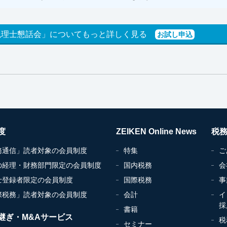
税理士懇話会」についてもっと詳しく見る
お試し申込
度
ZEIKEN Online News
税
務通信」読者対象の会員制度
特集
ご
の経理・財務部門限定の会員制度
国内税務
会
士登録者限定の会員制度
国際税務
事
際税務」読者対象の会員制度
会計
イ
採
書籍
継ぎ・M&Aサービス
税
セミナー