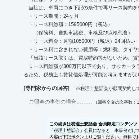
当社は、車両につき下記の条件で再リース契約を
・リース期間：24ヶ月
・リース料総額：1595000円（税込）
（保険料、自動車諸税、車検及び点検代含）
・リース料金：月額105000円（税込）24回払い
・リース料に含まれない費用等：燃料費、タイヤ
「当該リース取引は、買戻特約等がないため、賃
リース料総額が300万円以下であり、サッカーク
るため、税務上も賃貸借処理が可能と考えますがよ
[専門家からの回答]
※税理士懇話会が顧問契約し
ご照会の事例の場合………
（回答全文の文字数：1
この続きは税理士懇話会 会員限定コンテンツ
「税理士懇話会」会員になると、本事例だけでな
内容は下記ボタンよりご覧ください。無料でお