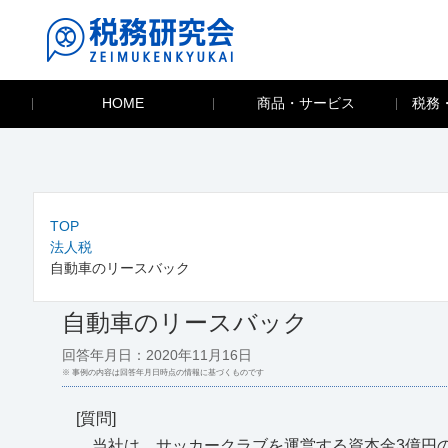
HOME
商品・サービス
税務
TOP
法人税
自動車のリースバック
自動車のリースバック
回答年月日：2020年11月16日
※ 事例の内容は回答年月日時点の情報に基づくものです
[質問]
当社は、サッカークラブを運営する資本金3億円