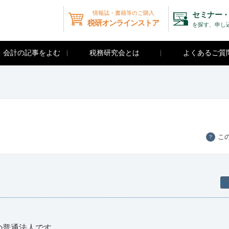
情報誌・書籍等のご購入
セミナー・
税研オンラインストア
を探す、申し
・会計の記事をよむ
税務研究会とは
よくあるご質
こ
？
リ
の普通法人です。