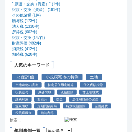
",譲渡・交換（資産）" (1件)
譲渡・交換（資産） (181件)
その他諸税 (1件)
贈与税 (173件)
法人税 (1330件)
所得税 (602件)
譲渡・交換 (147件)
財産評価 (482件)
消費税 (412件)
相続税 (620件)
人気のキーワード
財産評価
小規模宅地の特例
土地
土地建物の譲渡
特定居住用宅地等
仕入税額控除
役員給与
減価償却
税額控除
非上場株式
課税対象
相続分
益金
居住用財産の譲渡
源泉徴収
定期同額給与
特別税額控除
必要経費
役員退職金
給与所得
年別事例一覧