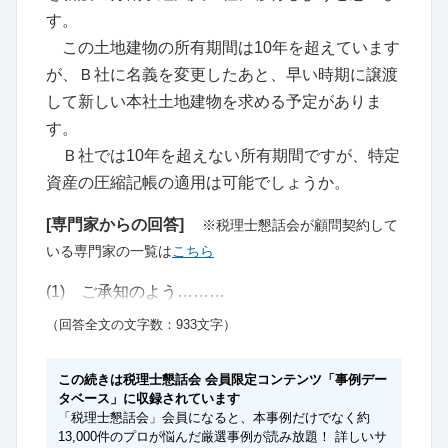
す。
この土地建物の所有期間は10年を超えています
が、Ｂ社に名義を変更したあと、早い時期に譲渡
して新しい本社土地建物を求める予定がありま
す。
Ｂ社では10年を超えない所有期間ですが、特定
資産の圧縮記帳の適用は可能でしょうか。
[専門家からの回答]
※税理士懇話会が顧問契約して
いる専門家の一覧は
こちら
(1) ご承知のよう………
（回答全文の文字数：933文字）
この続きは税理士懇話会 会員限定コンテンツ「事例デー
タベース」に収録されています
「税理士懇話会」会員になると、本事例だけでなく約
13,000件のプロが悩んだ厳選事例が読み放題！ 詳しいサ