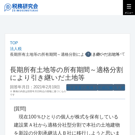
TOP
法人税
このページについて
長期所有土地等の所有期間～適格分割により引き継いだ土地等
？
長期所有土地等の所有期間～適格分割
により引き継いだ土地等
回答年月日：2021年2月19日
特定資産の買換え
圧縮記帳
法人税
※ 事例の内容は回答年月日時点の情報に基づくもの
です
[質問]
現在100％ひとりの個人が株式を保有している
建設業Ａ社から適格分社型分割で本社の土地建物
を新設の分割承継法人Ｂ社に移行しようと思いま