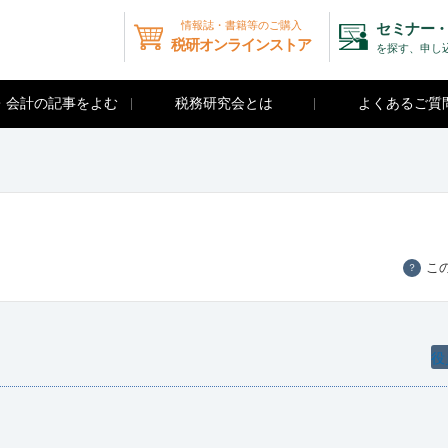
情報誌・書籍等のご購入
セミナー・
税研オンラインストア
を探す、申し
・会計の記事をよむ
税務研究会とは
よくあるご質
こ
？
い
役