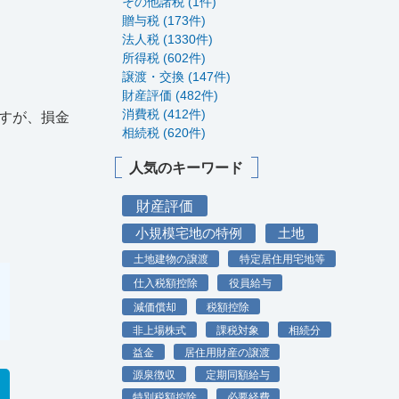
その他諸税 (1件)
贈与税 (173件)
法人税 (1330件)
所得税 (602件)
譲渡・交換 (147件)
財産評価 (482件)
消費税 (412件)
すが、損金
相続税 (620件)
人気のキーワード
財産評価
小規模宅地の特例
土地
土地建物の譲渡
特定居住用宅地等
仕入税額控除
役員給与
減価償却
税額控除
非上場株式
課税対象
相続分
益金
居住用財産の譲渡
源泉徴収
定期同額給与
特別税額控除
必要経費