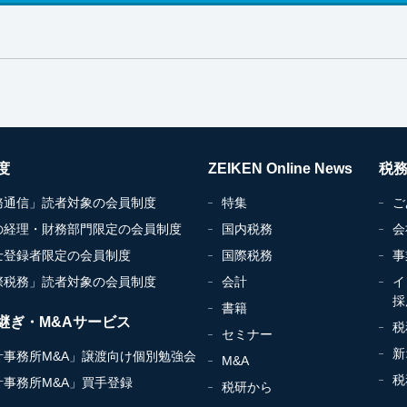
度
ZEIKEN Online News
税
務通信」読者対象の会員制度
特集
ご
の経理・財務部門限定の会員制度
国内税務
会
士登録者限定の会員制度
国際税務
事
際税務」読者対象の会員制度
会計
イ
採
書籍
継ぎ・M&Aサービス
税
セミナー
新
計事務所M&A」譲渡向け個別勉強会
M&A
税
計事務所M&A」買手登録
税研から