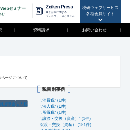
Zeiken Press
税研ウェブサービス
Webセミナー
税とお金に関する
各種会員サイト
込む
プレスリリースとコラム
問
資料請求
お問い合わせ
のページについて
税目別事例
",消費税" (1件)
員退職金
法人税
",法人税" (1件)
",所得税" (1件)
",譲渡・交換（資産）" (1件)
譲渡・交換（資産） (181件)