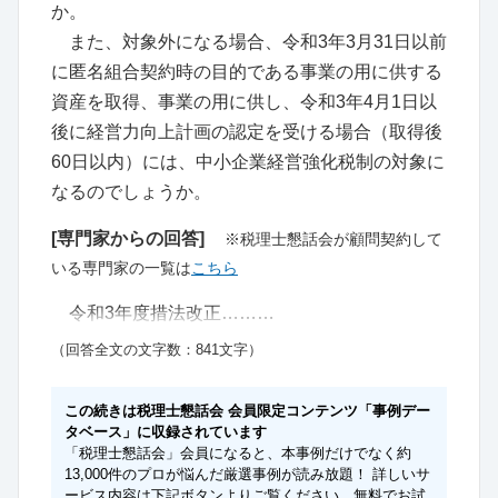
か。
また、対象外になる場合、令和3年3月31日以前
に匿名組合契約時の目的である事業の用に供する
資産を取得、事業の用に供し、令和3年4月1日以
後に経営力向上計画の認定を受ける場合（取得後
60日以内）には、中小企業経営強化税制の対象に
なるのでしょうか。
[専門家からの回答]
※税理士懇話会が顧問契約して
いる専門家の一覧は
こちら
令和3年度措法改正………
（回答全文の文字数：841文字）
この続きは税理士懇話会 会員限定コンテンツ「事例デー
タベース」に収録されています
「税理士懇話会」会員になると、本事例だけでなく約
13,000件のプロが悩んだ厳選事例が読み放題！ 詳しいサ
ービス内容は下記ボタンよりご覧ください。無料でお試