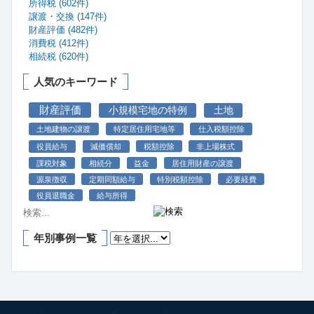
所得税 (602件)
譲渡・交換 (147件)
財産評価 (482件)
消費税 (412件)
相続税 (620件)
人気のキーワード
財産評価
小規模宅地の特例
土地
土地建物の譲渡
特定居住用宅地等
仕入税額控除
役員給与
減価償却
税額控除
非上場株式
課税対象
相続分
益金
居住用財産の譲渡
源泉徴収
定期同額給与
特別税額控除
必要経費
役員退職金
給与所得
年別事例一覧