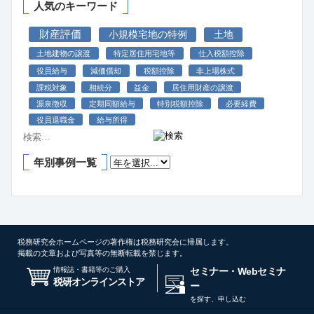
人気のキーワード
財産評価
小規模宅地の特例
土地
土地建物の譲渡
特定居住用宅地等
仕入税額控除
役員給与
減価償却
税額控除
非上場株式
課税対象
相続分
益金
居住用財産の譲渡
源泉徴収
定期同額給与
特別税額控除
必要経費
役員退職金
給与所得
年別事例一覧
税務研究会ホームページの著作権は税務研究会に帰属します。
掲載の文章および写真等の無断転載を禁じます。
情報誌・書籍等のご購入
セミナー・Webセミナ
税研オンラインストア
ー
を探す、申し込む