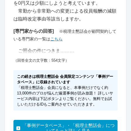
を0円又は少額にしようと考えています。
常勤から非常勤への変更による役員報酬の減額
は臨時改定事由等該当しますか。
[専門家からの回答]
※税理士懇話会が顧問契約して
いる専門家の一覧は
こちら
ご照会の件につきま………
（回答全文の文字数：554文字）
この続きは税理士懇話会 会員限定コンテンツ「事例デー
タベース」に収録されています
「税理士懇話会」会員になると、本事例だけでなく約
13,000件のプロが悩んだ厳選事例が読み放題！ 詳しいサ
ービス内容は下記ボタンよりご覧ください。無料でお試
しいただけるIDもご案内させていただきます。
「事例データベース」・「税理士懇話会」につ
いてもっと詳しく見る