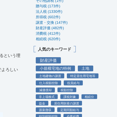
その他諸税 (1件)
贈与税 (173件)
法人税 (1330件)
所得税 (602件)
譲渡・交換 (147件)
財産評価 (482件)
消費税 (412件)
相続税 (620件)
人気のキーワード
るという理
財産評価
小規模宅地の特例
土地
でよろしい
土地建物の譲渡
特定居住用宅地等
仕入税額控除
役員給与
減価償却
税額控除
非上場株式
課税対象
相続分
益金
居住用財産の譲渡
源泉徴収
定期同額給与
特別税額控除
必要経費