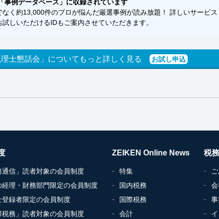
「事例データベース」に収録されています
く約13,000件のプロが悩んだ厳選事例が読み放題！ 詳しいサービス
試しいただけるIDもご案内させていただきます。
税理士懇話会」についてもっと詳しく見る
お試し申込
度
ZEIKEN Online News
税
務通信」読者対象の会員制度
特集
ご
の経理・財務部門限定の会員制度
国内税務
会
士登録者限定の会員制度
国際税務
事
際税務」読者対象の会員制度
会計
イ