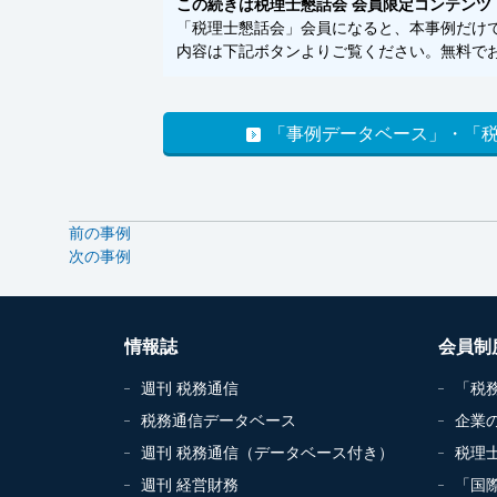
この続きは税理士懇話会 会員限定コンテンツ
「税理士懇話会」会員になると、本事例だけでな
内容は下記ボタンよりご覧ください。無料でお
「事例データベース」・「
前の事例
次の事例
情報誌
会員制
週刊 税務通信
「税
税務通信データベース
企業
週刊 税務通信（データベース付き）
税理
週刊 経営財務
「国