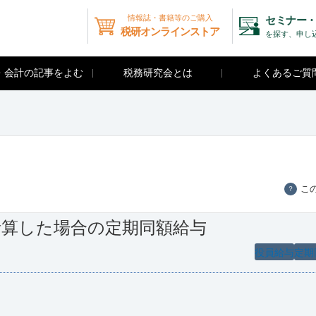
情報誌・書籍等のご購入
セミナー・
税研オンラインストア
を探す、申し
・会計の記事をよむ
税務研究会とは
よくあるご質
こ
？
計算した場合の定期同額給与
役員給与
定期