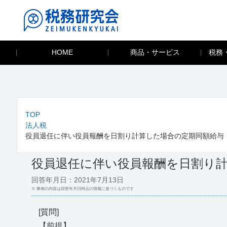
HOME
商品・サービス
税務
TOP
法人税
役員退任に伴い役員報酬を日割り計算した場合の定期同額給与
役員退任に伴い役員報酬を日割り
回答年月日：2021年7月13日
※ 事例の内容は回答年月日時点の情報に基づくものです
[質問]
【前提】