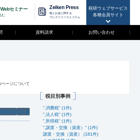
Zeiken Press
税研ウェブサービス
Webセミナー
税とお金に関する
各種会員サイト
込む
プレスリリースとコラム
問
資料請求
お問い合わせ
のページについて
税目別事例
",消費税" (1件)
同額給与
法人税
",法人税" (1件)
",所得税" (1件)
",譲渡・交換（資産）" (1件)
譲渡・交換（資産） (181件)