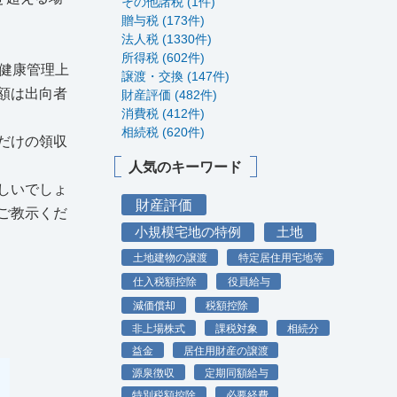
その他諸税 (1件)
贈与税 (173件)
法人税 (1330件)
所得税 (602件)
健康管理上
譲渡・交換 (147件)
額は出向者
財産評価 (482件)
消費税 (412件)
相続税 (620件)
だけの領収
人気のキーワード
しいでしょ
財産評価
ご教示くだ
小規模宅地の特例
土地
土地建物の譲渡
特定居住用宅地等
仕入税額控除
役員給与
減価償却
税額控除
非上場株式
課税対象
相続分
益金
居住用財産の譲渡
源泉徴収
定期同額給与
特別税額控除
必要経費