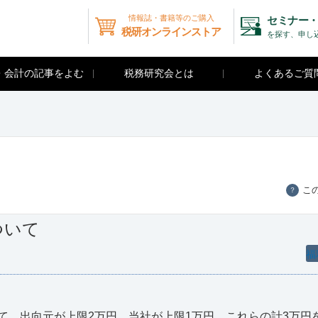
情報誌・書籍等のご購入
セミナー・
税研オンラインストア
を探す、申し
・会計の記事をよむ
税務研究会とは
よくあるご質
こ
？
ついて
福
、出向元が上限2万円、当社が上限1万円、これらの計3万円