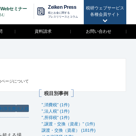
Zeiken Press
税研ウェブサービス
Webセミナー
税とお金に関する
各種会員サイト
込む
プレスリリースとコラム
問
資料請求
お問い合わせ
のページについて
税目別事例
",消費税" (1件)
利厚生費
法人税
",法人税" (1件)
",所得税" (1件)
",譲渡・交換（資産）" (1件)
譲渡・交換（資産） (181件)
を超える場