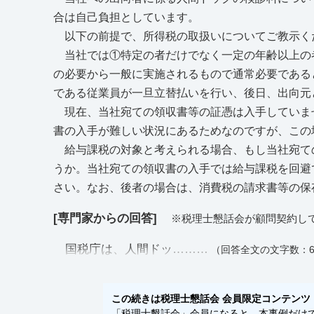
合は自己負担としています。
以下の前提で、所得税の取扱いについてご教示く
当社では①特定の者だけでなく一定の年齢以上の者
の必要から一般に実施されるもので通常必要である
である従業員が一旦立替払いを行い、後日、出向元
現在、当社宛ての領収書等の証憑は入手していま
書の入手が難しい状況にあるためなのですが、この
給与課税の対象と考えられる場合、もし当社宛て
うか。当社宛ての領収書の入手では給与課税を回避
さい。なお、後者の場合は、消費税の請求書等の保
[専門家からの回答]
※税理士懇話会が顧問契約し
国税庁は、人間ドッ………
（回答全文の文字数：6
この続きは税理士懇話会 会員限定コンテンツ
「税理士懇話会」会員になると、本事例だけでな