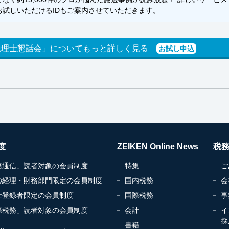
試しいただけるIDもご案内させていただきます。
税理士懇話会」についてもっと詳しく見る
お試し申込
度
ZEIKEN Online News
税
務通信」読者対象の会員制度
特集
ご
の経理・財務部門限定の会員制度
国内税務
会
士登録者限定の会員制度
国際税務
事
際税務」読者対象の会員制度
会計
イ
採
書籍