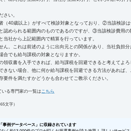
ださい。
（40歳以上）がすべて検診対象となっており、②当該検診は
と認められる範囲内のものであるのですが、③当該検診費用の
と当社から上記範囲内で精算を行っています。
せん。これは前述のように出向元との関係があり、当社負担分
場合でも給与課税の対象となりますか。
の領収書を入手できれば、給与課税を回避できると考えてよろ
できない場合、他に何か給与課税を回避できる方法があれば、
存要件を満たすかどうかも合わせてご教示ください。
ている専門家の一覧は
こちら
65文字）
「事例データベース」に収録されています
く約13,000件のプロが悩んだ厳選事例が読み放題！ 詳しいサービス