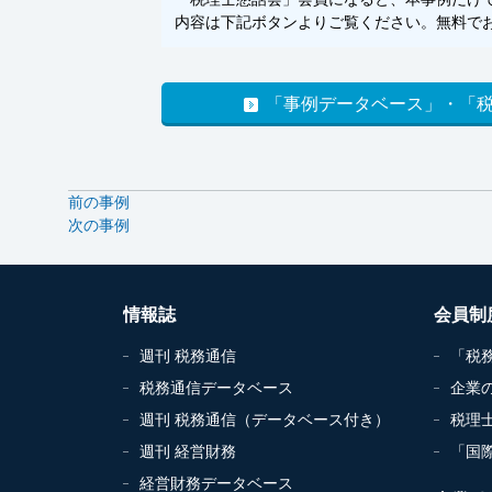
内容は下記ボタンよりご覧ください。無料でお
「事例データベース」・「
前の事例
次の事例
情報誌
会員制
週刊 税務通信
「税
税務通信データベース
企業
週刊 税務通信（データベース付き）
税理
週刊 経営財務
「国
経営財務データベース