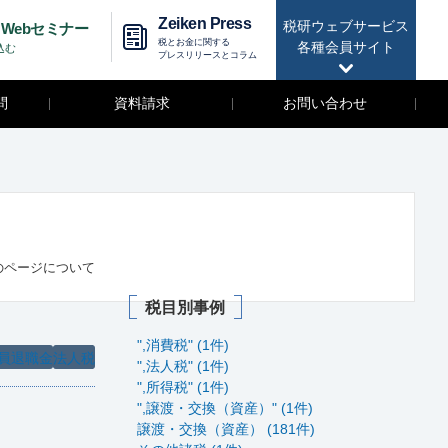
Zeiken Press
税研ウェブサービス
Webセミナー
税とお金に関する
各種会員サイト
込む
プレスリリースとコラム
問
資料請求
お問い合わせ
のページについて
税目別事例
",消費税" (1件)
員退職金
法人税
",法人税" (1件)
",所得税" (1件)
",譲渡・交換（資産）" (1件)
譲渡・交換（資産） (181件)