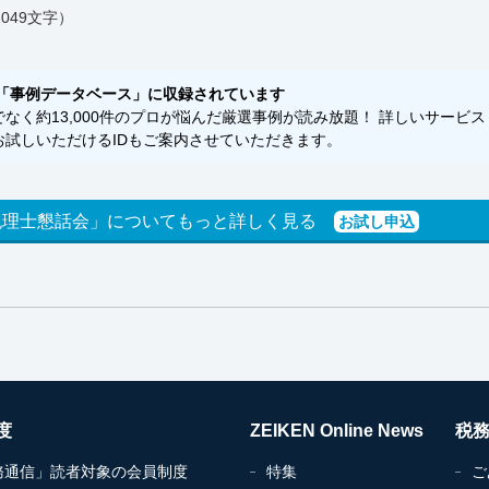
049文字）
「事例データベース」に収録されています
く約13,000件のプロが悩んだ厳選事例が読み放題！ 詳しいサービス
試しいただけるIDもご案内させていただきます。
税理士懇話会」についてもっと詳しく見る
お試し申込
度
ZEIKEN Online News
税
務通信」読者対象の会員制度
特集
ご