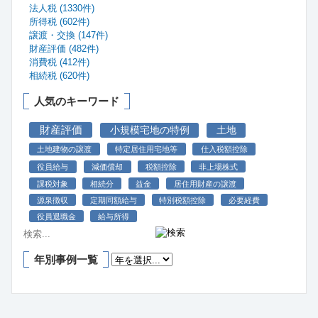
法人税 (1330件)
所得税 (602件)
譲渡・交換 (147件)
財産評価 (482件)
消費税 (412件)
相続税 (620件)
人気のキーワード
財産評価
小規模宅地の特例
土地
土地建物の譲渡
特定居住用宅地等
仕入税額控除
役員給与
減価償却
税額控除
非上場株式
課税対象
相続分
益金
居住用財産の譲渡
源泉徴収
定期同額給与
特別税額控除
必要経費
役員退職金
給与所得
年別事例一覧