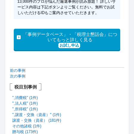
13,000件のプロが悩んだ厳選事例が読み放題！ 詳しいサ
ービス内容は下記ボタンよりご覧ください。無料でお試
しいただけるIDもご案内させていただきます。
「事例データベース」・「税理士懇話会」につ
いてもっと詳しく見る
お試し申込
前の事例
次の事例
税目別事例
",消費税" (1件)
",法人税" (1件)
",所得税" (1件)
",譲渡・交換（資産）" (1件)
譲渡・交換（資産） (181件)
その他諸税 (1件)
贈与税 (173件)