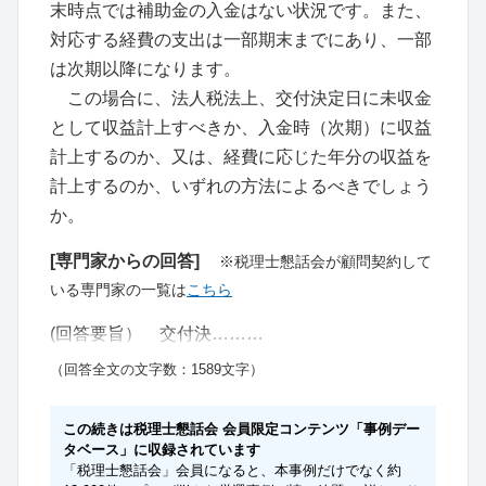
末時点では補助金の入金はない状況です。また、
対応する経費の支出は一部期末までにあり、一部
は次期以降になります。
この場合に、法人税法上、交付決定日に未収金
として収益計上すべきか、入金時（次期）に収益
計上するのか、又は、経費に応じた年分の収益を
計上するのか、いずれの方法によるべきでしょう
か。
[専門家からの回答]
※税理士懇話会が顧問契約して
いる専門家の一覧は
こちら
(回答要旨） 交付決………
（回答全文の文字数：1589文字）
この続きは税理士懇話会 会員限定コンテンツ「事例デー
タベース」に収録されています
「税理士懇話会」会員になると、本事例だけでなく約