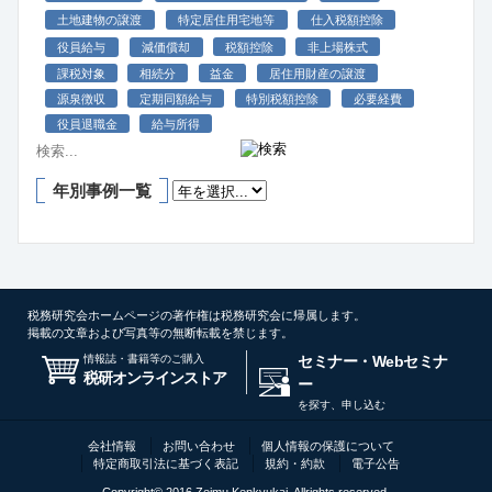
土地建物の譲渡
特定居住用宅地等
仕入税額控除
役員給与
減価償却
税額控除
非上場株式
課税対象
相続分
益金
居住用財産の譲渡
源泉徴収
定期同額給与
特別税額控除
必要経費
役員退職金
給与所得
年別事例一覧
税務研究会ホームページの著作権は税務研究会に帰属します。
掲載の文章および写真等の無断転載を禁じます。
情報誌・書籍等のご購入
セミナー・Webセミナ
税研オンラインストア
ー
を探す、申し込む
会社情報
お問い合わせ
個人情報の保護について
特定商取引法に基づく表記
規約・約款
電子公告
Copyright© 2016 Zeimu Kenkyukai, Allrights reserved.