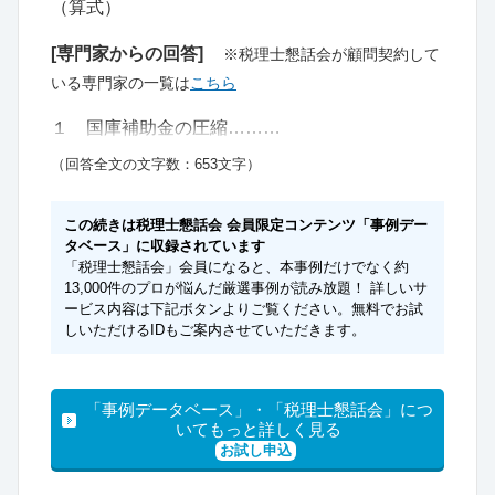
（算式）
[専門家からの回答]
※税理士懇話会が顧問契約して
いる専門家の一覧は
こちら
１ 国庫補助金の圧縮………
（回答全文の文字数：653文字）
この続きは税理士懇話会 会員限定コンテンツ「事例デー
タベース」に収録されています
「税理士懇話会」会員になると、本事例だけでなく約
13,000件のプロが悩んだ厳選事例が読み放題！ 詳しいサ
ービス内容は下記ボタンよりご覧ください。無料でお試
しいただけるIDもご案内させていただきます。
「事例データベース」・「税理士懇話会」につ
いてもっと詳しく見る
お試し申込