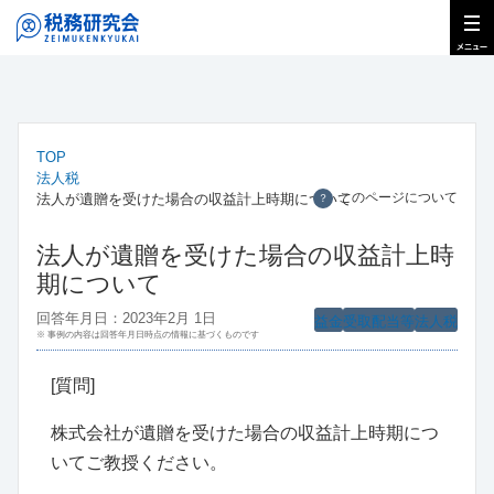
TOP
法人税
このページについて
法人が遺贈を受けた場合の収益計上時期について
？
法人が遺贈を受けた場合の収益計上時
期について
回答年月日：2023年2月 1日
益金
受取配当等
法人税
※ 事例の内容は回答年月日時点の情報に基づくものです
[質問]
株式会社が遺贈を受けた場合の収益計上時期につ
いてご教授ください。