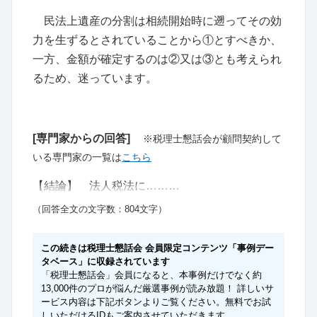
民法上遺産の分割は相続開始時に遡ってその効
力を生ずるとされていることから①とすべきか、
一方、金額が確定するのは②又は③とも考えられ
るため、迷っています。
[専門家からの回答]
※税理士懇話会が顧問契約して
いる専門家の一覧は
こちら
【結論】 法人税法に………
（回答全文の文字数：804文字）
この続きは税理士懇話会 会員限定コンテンツ「事例デー
タベース」に収録されています
「税理士懇話会」会員になると、本事例だけでなく約
13,000件のプロが悩んだ厳選事例が読み放題！ 詳しいサ
ービス内容は下記ボタンよりご覧ください。無料でお試
しいただけるIDもご案内させていただきます。