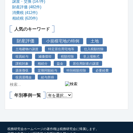
譲渡・交換 (147件)
財産評価 (482件)
消費税 (412件)
相続税 (620件)
人気のキーワード
財産評価
小規模宅地の特例
土地
土地建物の譲渡
特定居住用宅地等
仕入税額控除
役員給与
減価償却
税額控除
非上場株式
課税対象
相続分
益金
居住用財産の譲渡
源泉徴収
定期同額給与
特別税額控除
必要経費
役員退職金
給与所得
年別事例一覧
税務研究会ホームページの著作権は税務研究会に帰属します。