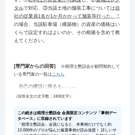
タル
で対応、③当該土地の舗装工事については
自
社の従業員1名が1か月かかって舗装等行った。
こ
の場合、当該駐車場（構築物）の資産の価格はい
くらで設定すればよいのか、その根拠を含めて教
えてください。
[専門家からの回答]
※税理士懇話会が顧問契約して
いる専門家の一覧は
こちら
自己の建設に係るも………
（回答全文の文字数：2409文字）
この続きは税理士懇話会 会員限定コンテンツ「事例デー
タベース」に収録されています
「税理士懇話会」会員になると、本事例だけでなく約
13,000件のプロが悩んだ厳選事例が読み放題！ 詳しいサ