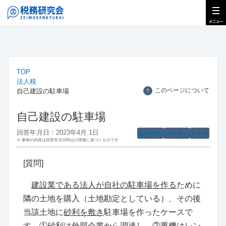
TOP
法人税
このページについて
自己建設の駐車場
？
自己建設の駐車場
回答年月日：2023年4月 1日
減価償却
取得価額
法人税
※ 事例の内容は回答年月日時点の情報に基づくものです
[質問]
建
設業である法人が自社の駐車場を作る
ために
隣の土地を購入（土地勘定としている）、その後
当該土地に
砂利を敷き
駐車場を作ったケースで
す。①
砂利は外部企業から調達
し、②
重機はレン