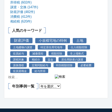
所得税 (602件)
譲渡・交換 (147件)
財産評価 (482件)
消費税 (412件)
相続税 (620件)
人気のキーワード
財産評価
小規模宅地の特例
土地
土地建物の譲渡
特定居住用宅地等
仕入税額控除
役員給与
減価償却
税額控除
非上場株式
課税対象
相続分
益金
居住用財産の譲渡
源泉徴収
定期同額給与
特別税額控除
必要経費
役員退職金
給与所得
年別事例一覧