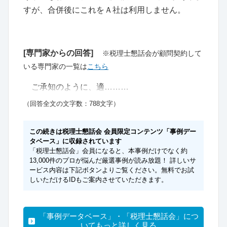
すが、合併後にこれをＡ社は利用しません。
[専門家からの回答]
※税理士懇話会が顧問契約して
いる専門家の一覧は
こちら
ご承知のように、適………
（回答全文の文字数：788文字）
この続きは税理士懇話会 会員限定コンテンツ「事例デー
タベース」に収録されています
「税理士懇話会」会員になると、本事例だけでなく約
13,000件のプロが悩んだ厳選事例が読み放題！ 詳しいサ
ービス内容は下記ボタンよりご覧ください。無料でお試
しいただけるIDもご案内させていただきます。
「事例データベース」・「税理士懇話会」につ
いてもっと詳しく見る