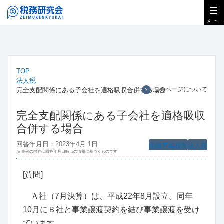
TOP
法人税
このページについて
完全支配関係にある子会社を適格吸収合併する場合
？
完全支配関係にある子会社を適格吸収
合併する場合
回答年月日：2023年4月 1日
組織再編税制
法人税
※ 事例の内容は回答年月日時点の情報に基づくものです
[質問]
Ａ社（7月決算）は、平成22年8月設立。同年
10月にＢ社と事業譲渡契約を結び事業譲渡を受け
ています。