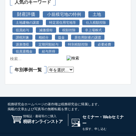
人気のキーワード
財産評価
小規模宅地の特例
土地
土地建物の譲渡
特定居住用宅地等
仕入税額控除
役員給与
減価償却
税額控除
非上場株式
課税対象
相続分
益金
居住用財産の譲渡
源泉徴収
定期同額給与
特別税額控除
必要経費
役員退職金
給与所得
年別事例一覧
税務研究会ホームページの著作権は税務研究会に帰属します。
掲載の文章および写真等の無断転載を禁じます。
情報誌・書籍等のご購入
セミナー・Webセミナ
税研オンラインストア
ー
を探す、申し込む