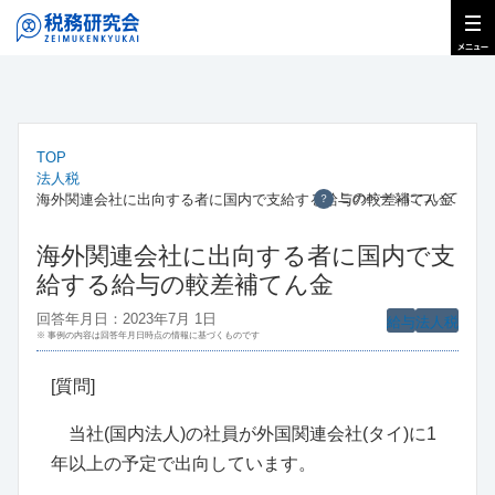
TOP
法人税
このページについて
海外関連会社に出向する者に国内で支給する給与の較差補てん金
？
海外関連会社に出向する者に国内で支
給する給与の較差補てん金
回答年月日：2023年7月 1日
給与
法人税
※ 事例の内容は回答年月日時点の情報に基づくものです
[質問]
当社(国内法人)の社員が外国関連会社(タイ)に1
年以上の予定で出向しています。