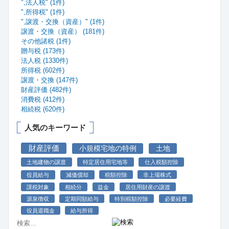
",法人税" (1件)
",所得税" (1件)
",譲渡・交換（資産）" (1件)
譲渡・交換（資産） (181件)
その他諸税 (1件)
贈与税 (173件)
法人税 (1330件)
所得税 (602件)
譲渡・交換 (147件)
財産評価 (482件)
消費税 (412件)
相続税 (620件)
人気のキーワード
財産評価
小規模宅地の特例
土地
土地建物の譲渡
特定居住用宅地等
仕入税額控除
役員給与
減価償却
税額控除
非上場株式
課税対象
相続分
益金
居住用財産の譲渡
源泉徴収
定期同額給与
特別税額控除
必要経費
役員退職金
給与所得