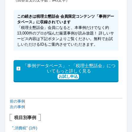
（回答全文の文字数：945文字）
この続きは税理士懇話会 会員限定コンテンツ「事例デー
タベース」に収録されています
「税理士懇話会」会員になると、本事例だけでなく約
13,000件のプロが悩んだ厳選事例が読み放題！ 詳しいサ
ービス内容は下記ボタンよりご覧ください。無料でお試
しいただけるIDもご案内させていただきます。
「事例データベース」・「税理士懇話会」につ
いてもっと詳しく見る
お試し申込
前の事例
次の事例
税目別事例
",消費税" (1件)