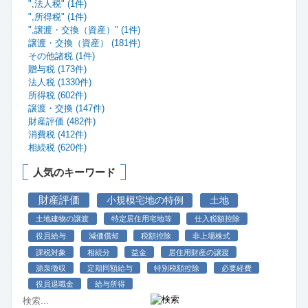
",法人税" (1件)
",所得税" (1件)
",譲渡・交換（資産）" (1件)
譲渡・交換（資産） (181件)
その他諸税 (1件)
贈与税 (173件)
法人税 (1330件)
所得税 (602件)
譲渡・交換 (147件)
財産評価 (482件)
消費税 (412件)
相続税 (620件)
人気のキーワード
財産評価
小規模宅地の特例
土地
土地建物の譲渡
特定居住用宅地等
仕入税額控除
役員給与
減価償却
税額控除
非上場株式
課税対象
相続分
益金
居住用財産の譲渡
源泉徴収
定期同額給与
特別税額控除
必要経費
役員退職金
給与所得