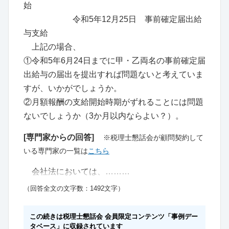
始
令和5年12月25日 事前確定届出給
与支給
上記の場合、
①令和5年6月24日までに甲・乙両名の事前確定届
出給与の届出を提出すれば問題ないと考えていま
すが、いかがでしょうか。
②月額報酬の支給開始時期がずれることには問題
ないでしょうか（3か月以内ならよい？）。
[専門家からの回答]
※税理士懇話会が顧問契約して
いる専門家の一覧は
こちら
会社法においては、………
（回答全文の文字数：1492文字）
この続きは税理士懇話会 会員限定コンテンツ「事例デー
タベース」に収録されています