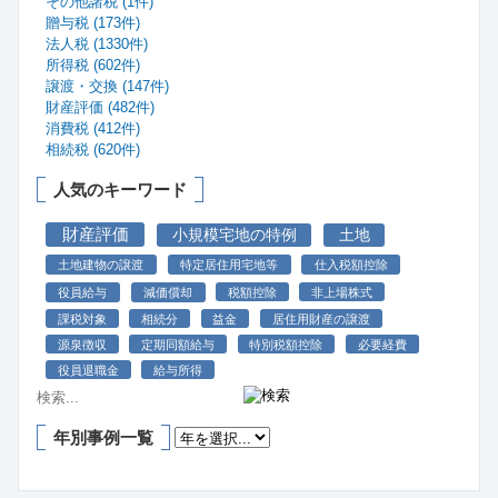
その他諸税 (1件)
贈与税 (173件)
法人税 (1330件)
所得税 (602件)
譲渡・交換 (147件)
財産評価 (482件)
消費税 (412件)
相続税 (620件)
人気のキーワード
財産評価
小規模宅地の特例
土地
土地建物の譲渡
特定居住用宅地等
仕入税額控除
役員給与
減価償却
税額控除
非上場株式
課税対象
相続分
益金
居住用財産の譲渡
源泉徴収
定期同額給与
特別税額控除
必要経費
役員退職金
給与所得
年別事例一覧