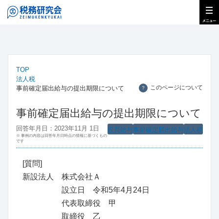
TOP
法人税
このページについて
事前確定届出給与の提出期限について
？
事前確定届出給与の提出期限について
回答年月日：2023年11月 1日
役員給与
事前確定届出給与
法人税
※ 事例の内容は回答年月日時点の情報に基づくもの
です
[質問]
新設法人 株式会社Ａ
設立日 令和5年4月24日
代表取締役 甲
取締役 乙