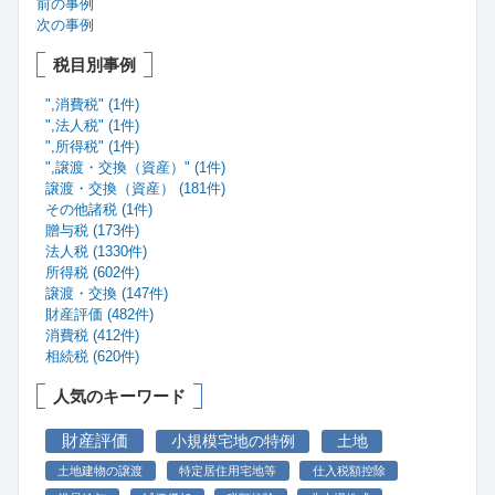
前の事例
次の事例
税目別事例
",消費税" (1件)
",法人税" (1件)
",所得税" (1件)
",譲渡・交換（資産）" (1件)
譲渡・交換（資産） (181件)
その他諸税 (1件)
贈与税 (173件)
法人税 (1330件)
所得税 (602件)
譲渡・交換 (147件)
財産評価 (482件)
消費税 (412件)
相続税 (620件)
人気のキーワード
財産評価
小規模宅地の特例
土地
土地建物の譲渡
特定居住用宅地等
仕入税額控除