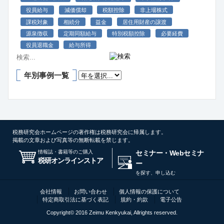
役員給与
減価償却
税額控除
非上場株式
課税対象
相続分
益金
居住用財産の譲渡
源泉徴収
定期同額給与
特別税額控除
必要経費
役員退職金
給与所得
年別事例一覧
税務研究会ホームページの著作権は税務研究会に帰属します。
掲載の文章および写真等の無断転載を禁じます。
情報誌・書籍等のご購入
セミナー・Webセミナ
税研オンラインストア
ー
を探す、申し込む
会社情報
お問い合わせ
個人情報の保護について
特定商取引法に基づく表記
規約・約款
電子公告
Copyright© 2016 Zeimu Kenkyukai, Allrights reserved.