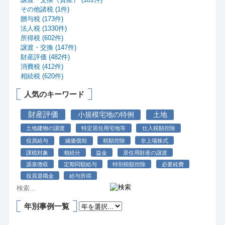
その他諸税 (1件)
贈与税 (173件)
法人税 (1330件)
所得税 (602件)
譲渡・交換 (147件)
財産評価 (482件)
消費税 (412件)
相続税 (620件)
人気のキーワード
財産評価
小規模宅地の特例
土地
土地建物の譲渡
特定居住用宅地等
仕入税額控除
役員給与
減価償却
税額控除
非上場株式
課税対象
相続分
益金
居住用財産の譲渡
源泉徴収
定期同額給与
特別税額控除
必要経費
役員退職金
給与所得
年別事例一覧