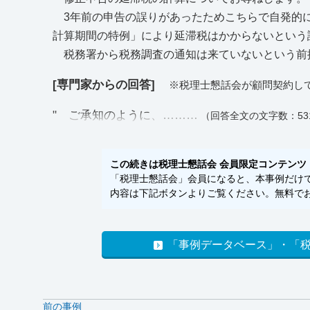
3年前の申告の誤りがあったためこちらで自発的
計算期間の特例」により延滞税はかからないという
税務署から税務調査の通知は来ていないという前
[専門家からの回答]
※税理士懇話会が顧問契約し
" ご承知のように、………
（回答全文の文字数：53
この続きは税理士懇話会 会員限定コンテンツ
「税理士懇話会」会員になると、本事例だけでな
内容は下記ボタンよりご覧ください。無料でお
「事例データベース」・「
前の事例