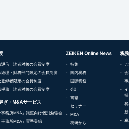
度
ZEIKEN Online News
税
務通信」読者対象の会員制度
特集
ご
の経理・財務部門限定の会員制度
国内税務
会
士登録者限定の会員制度
国際税務
事
際税務」読者対象の会員制度
会計
イ
採
書籍
継ぎ・M&Aサービス
税
セミナー
新
計事務所M&A」譲渡向け個別勉強会
M&A
税
計事務所M&A」買手登録
税研から