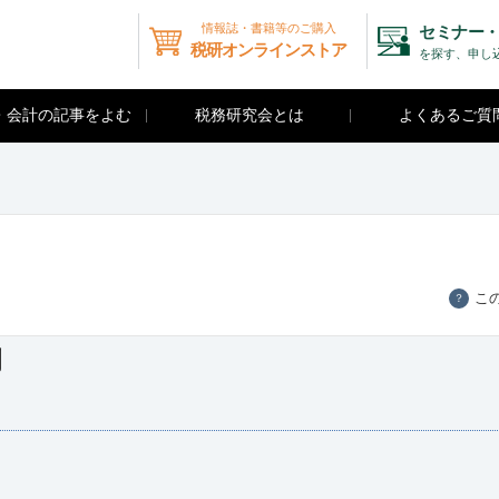
情報誌・書籍等のご購入
セミナー・
税研オンラインストア
を探す、申し
・会計の記事をよむ
税務研究会とは
よくあるご質
こ
？
例