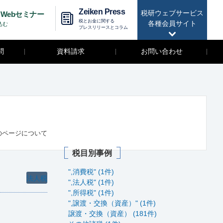
Zeiken Press
税研ウェブサービス
Webセミナー
税とお金に関する
各種会員サイト
込む
プレスリリースとコラム
問
資料請求
お問い合わせ
のページについて
税目別事例
",消費税" (1件)
法人税
",法人税" (1件)
",所得税" (1件)
",譲渡・交換（資産）" (1件)
譲渡・交換（資産） (181件)