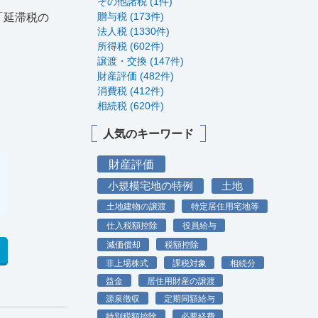
その他諸税 (1件)
贈与税 (173件)
「延滞税の
法人税 (1330件)
所得税 (602件)
譲渡・交換 (147件)
財産評価 (482件)
消費税 (412件)
相続税 (620件)
人気のキーワード
財産評価
小規模宅地の特例
土地
土地建物の譲渡
特定居住用宅地等
仕入税額控除
役員給与
減価償却
税額控除
非上場株式
課税対象
相続分
益金
居住用財産の譲渡
源泉徴収
定期同額給与
特別税額控除
必要経費