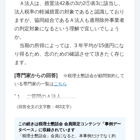
Ａ法人は、措置法42条の3の2①表3に該当し、
法人税率の軽減措置の対象であると認識しており
ますが、協同組合であるＡ法人も適用除外事業者
の判定対象になるという理解で宜しいでしょう
か。
当期の所得によっては、3 年平均が15億円にな
り得るため、念のための確認させて頂きたく存じ
ます。
[専門家からの回答]
※税理士懇話会が顧問契約して
いる専門家の一覧は
こちら
"１ ご質問のＡ法人………
（回答全文の文字数：483文字）
この続きは税理士懇話会 会員限定コンテンツ「事例デー
タベース」に収録されています
「税理士懇話会」会員になると、本事例だけでなく約