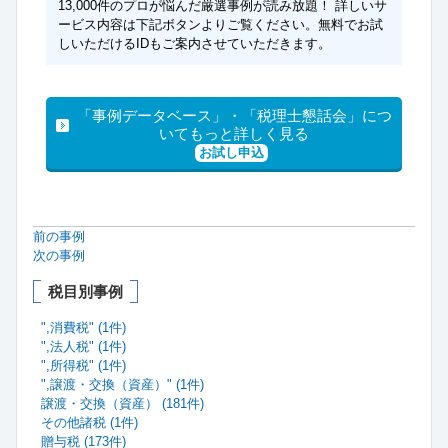
13,000件のプロが悩んだ厳選事例が読み放題！ 詳しいサ
ービス内容は下記ボタンよりご覧ください。無料でお試
しいただけるIDもご案内させていただきます。
「事例データベース」・「税理士懇話会」につ
いてもっと詳しく見る
お試し申込
前の事例
次の事例
税目別事例
",消費税" (1件)
",法人税" (1件)
",所得税" (1件)
",譲渡・交換（資産）" (1件)
譲渡・交換（資産） (181件)
その他諸税 (1件)
贈与税 (173件)