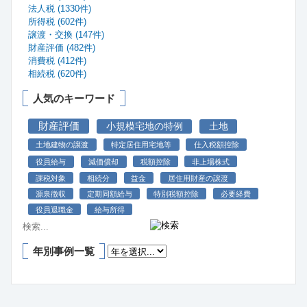
法人税 (1330件)
所得税 (602件)
譲渡・交換 (147件)
財産評価 (482件)
消費税 (412件)
相続税 (620件)
人気のキーワード
財産評価
小規模宅地の特例
土地
土地建物の譲渡
特定居住用宅地等
仕入税額控除
役員給与
減価償却
税額控除
非上場株式
課税対象
相続分
益金
居住用財産の譲渡
源泉徴収
定期同額給与
特別税額控除
必要経費
役員退職金
給与所得
年別事例一覧