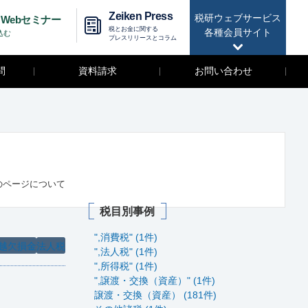
Zeiken Press
税研ウェブサービス
Webセミナー
税とお金に関する
各種会員サイト
込む
プレスリリースとコラム
問
資料請求
お問い合わせ
のページについて
税目別事例
",消費税" (1件)
越欠損金
法人税
",法人税" (1件)
",所得税" (1件)
",譲渡・交換（資産）" (1件)
譲渡・交換（資産） (181件)