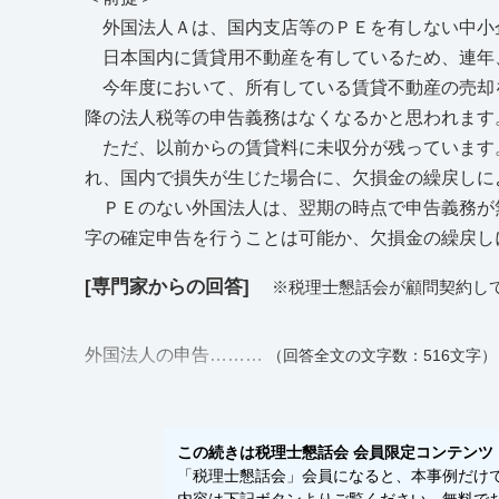
外国法人Ａは、国内支店等のＰＥを有しない中小
日本国内に賃貸用不動産を有しているため、連年、
今年度において、所有している賃貸不動産の売却
降の法人税等の申告義務はなくなるかと思われます
ただ、以前からの賃貸料に未収分が残っています
れ、国内で損失が生じた場合に、欠損金の繰戻しに
ＰＥのない外国法人は、翌期の時点で申告義務が
字の確定申告を行うことは可能か、欠損金の繰戻し
[専門家からの回答]
※税理士懇話会が顧問契約し
外国法人の申告………
（回答全文の文字数：516文字）
この続きは税理士懇話会 会員限定コンテンツ
「税理士懇話会」会員になると、本事例だけでな
内容は下記ボタンよりご覧ください。無料でお