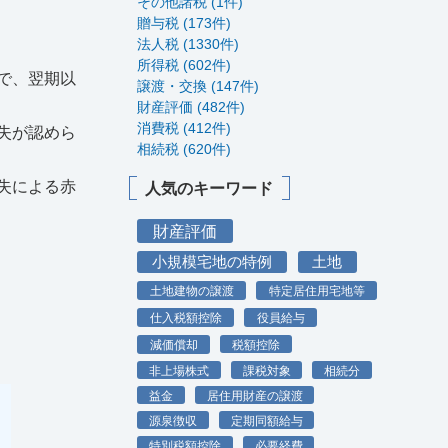
その他諸税 (1件)
贈与税 (173件)
法人税 (1330件)
所得税 (602件)
で、翌期以
譲渡・交換 (147件)
財産評価 (482件)
消費税 (412件)
失が認めら
相続税 (620件)
失による赤
人気のキーワード
財産評価
小規模宅地の特例
土地
土地建物の譲渡
特定居住用宅地等
仕入税額控除
役員給与
減価償却
税額控除
非上場株式
課税対象
相続分
益金
居住用財産の譲渡
源泉徴収
定期同額給与
特別税額控除
必要経費