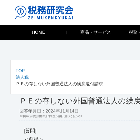
HOME
商品・サービス
税務
TOP
法人税
ＰＥの存しない外国普通法人の繰戻還付請求
ＰＥの存しない外国普通法人の繰
回答年月日：2024年11月14日
※ 事例の内容は回答年月日時点の情報に基づくものです
[質問]
＜前提＞