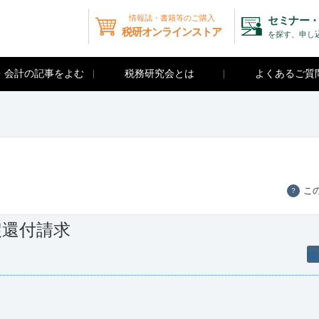
情報誌・書籍等のご購入
セミナー・
税研オンラインストア
を探す、申し
・会計の記事をよむ
税務研究会とは
よくあるご質
こ
？
戻還付請求
繰