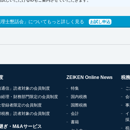
税理士懇話会」についてもっと詳しく見る
お試し申込
度
ZEIKEN Online News
税
務通信」読者対象の会員制度
特集
ご
の経理・財務部門限定の会員制度
国内税務
会
士登録者限定の会員制度
国際税務
事
際税務」読者対象の会員制度
会計
イ
採
書籍
継ぎ・M&Aサービス
税