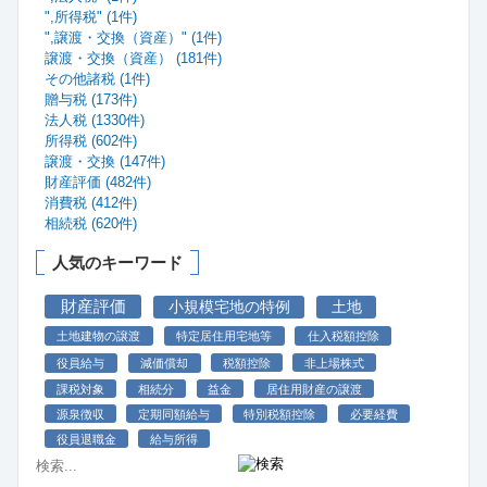
",所得税" (1件)
",譲渡・交換（資産）" (1件)
譲渡・交換（資産） (181件)
その他諸税 (1件)
贈与税 (173件)
法人税 (1330件)
所得税 (602件)
譲渡・交換 (147件)
財産評価 (482件)
消費税 (412件)
相続税 (620件)
人気のキーワード
財産評価
小規模宅地の特例
土地
土地建物の譲渡
特定居住用宅地等
仕入税額控除
役員給与
減価償却
税額控除
非上場株式
課税対象
相続分
益金
居住用財産の譲渡
源泉徴収
定期同額給与
特別税額控除
必要経費
役員退職金
給与所得