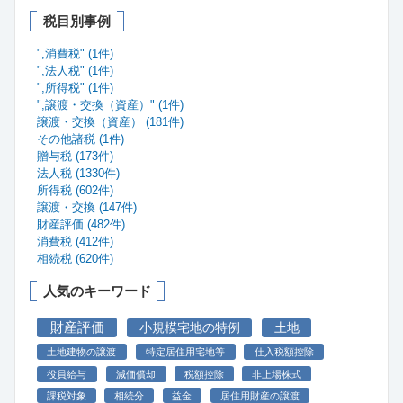
税目別事例
",消費税" (1件)
",法人税" (1件)
",所得税" (1件)
",譲渡・交換（資産）" (1件)
譲渡・交換（資産） (181件)
その他諸税 (1件)
贈与税 (173件)
法人税 (1330件)
所得税 (602件)
譲渡・交換 (147件)
財産評価 (482件)
消費税 (412件)
相続税 (620件)
人気のキーワード
財産評価
小規模宅地の特例
土地
土地建物の譲渡
特定居住用宅地等
仕入税額控除
役員給与
減価償却
税額控除
非上場株式
課税対象
相続分
益金
居住用財産の譲渡