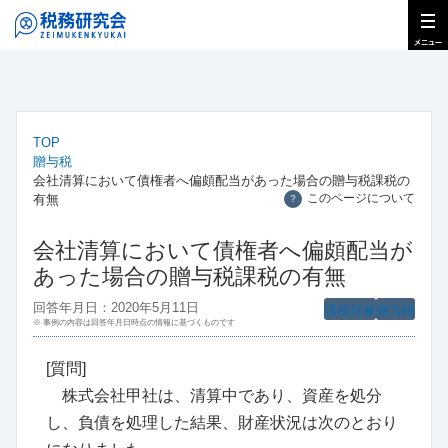
TOP
贈与税
会社清算において債権者へ偏頗配当があった場合の贈与税課税の
このページについて
有無
？
会社清算において債権者へ偏頗配当が
あった場合の贈与税課税の有無
回答年月日：2020年5月11日
課税対象
贈与税
※ 事例の内容は回答年月日時点の情報に基づくものです
[質問]
株式会社甲社は、清算中であり、資産を処分
し、負債を処理した結果、財産状況は次のとおり