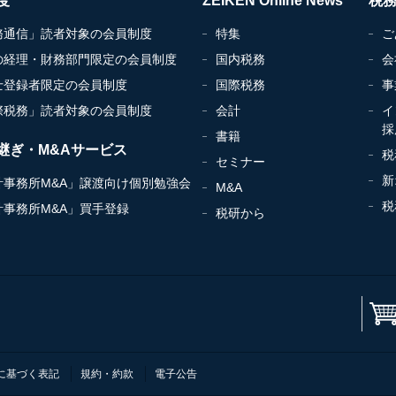
度
ZEIKEN Online News
税
務通信」読者対象の会員制度
特集
ご
の経理・財務部門限定の会員制度
国内税務
会
士登録者限定の会員制度
国際税務
事
際税務」読者対象の会員制度
会計
イ
採
書籍
継ぎ・M&Aサービス
税
セミナー
新
計事務所M&A」譲渡向け個別勉強会
M&A
税
計事務所M&A」買手登録
税研から
に基づく表記
規約・約款
電子公告