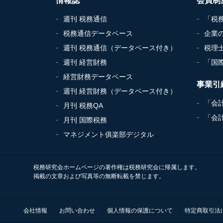
情報誌
会員制
週刊 税務通信
「税
税務通信データベース
企業
週刊 税務通信（データベース付き）
税理
週刊 経営財務
「国
経営財務データベース
事業引
週刊 経営財務（データベース付き）
「会
月刊 税務QA
「会
月刊 国際税務
マネジメント俱楽部デジタル
税務研究会ホームページの著作権は税務研究会に帰属します。
掲載の文章および写真等の無断転載を禁じます。
会社情報
お問い合わせ
個人情報の保護について
特定商取引法