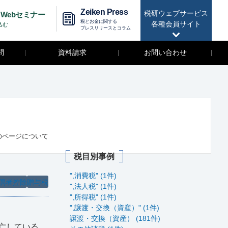
Zeiken Press
税研ウェブサービス
Webセミナー
税とお金に関する
各種会員サイト
込む
プレスリリースとコラム
問
資料請求
お問い合わせ
のページについて
税目別事例
",消費税" (1件)
偶者控除
贈与税
",法人税" (1件)
",所得税" (1件)
",譲渡・交換（資産）" (1件)
譲渡・交換（資産） (181件)
亡している