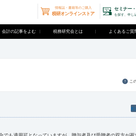
情報誌・書籍等のご購入
セミナー・
税研オンラインストア
を探す、申し
・会計の記事をよむ
税務研究会とは
よくあるご質
こ
？
配
合でも適用可となっていますが、贈与者及び受贈者の双方が死