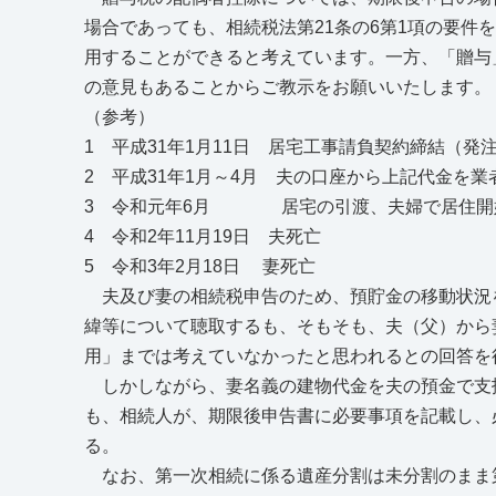
場合であっても、相続税法第21条の6第1項の要
用することができると考えています。一方、「贈与
の意見もあることからご教示をお願いいたします。
（参考）
1 平成31年1月11日 居宅工事請負契約締結（発
2 平成31年1月～4月 夫の口座から上記代金を
3 令和元年6月 居宅の引渡、夫婦で居住開
4 令和2年11月19日 夫死亡
5 令和3年2月18日 妻死亡
夫及び妻の相続税申告のため、預貯金の移動状況
緯等について聴取するも、そもそも、夫（父）から
用」までは考えていなかったと思われるとの回答を
しかしながら、妻名義の建物代金を夫の預金で支
も、相続人が、期限後申告書に必要事項を記載し、
る。
なお、第一次相続に係る遺産分割は未分割のまま