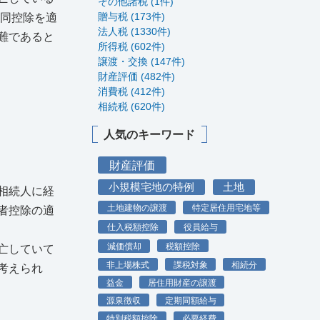
その他諸税 (1件)
贈与税 (173件)
、同控除を適
法人税 (1330件)
難であると
所得税 (602件)
譲渡・交換 (147件)
財産評価 (482件)
消費税 (412件)
相続税 (620件)
人気のキーワード
財産評価
小規模宅地の特例
土地
相続人に経
土地建物の譲渡
特定居住用宅地等
者控除の適
仕入税額控除
役員給与
減価償却
税額控除
亡していて
非上場株式
課税対象
相続分
考えられ
益金
居住用財産の譲渡
源泉徴収
定期同額給与
特別税額控除
必要経費