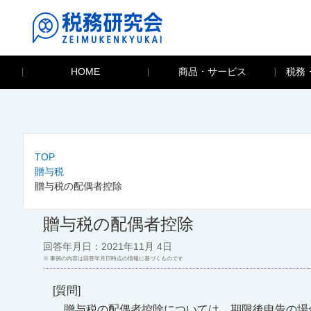
HOME
商品・サービス
税務
TOP
贈与税
贈与税の配偶者控除
贈与税の配偶者控除
回答年月日：2021年11月 4日
※ 事例の内容は回答年月日時点の情報に基づくものです
[質問]
贈与税の配偶者控除については、期限後申告の場