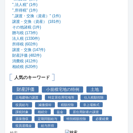
",法人税" (1件)
",所得税" (1件)
",譲渡・交換（資産）" (1件)
譲渡・交換（資産） (181件)
その他諸税 (1件)
贈与税 (173件)
法人税 (1330件)
所得税 (602件)
譲渡・交換 (147件)
財産評価 (482件)
消費税 (412件)
相続税 (620件)
人気のキーワード
財産評価
小規模宅地の特例
土地
土地建物の譲渡
特定居住用宅地等
仕入税額控除
役員給与
減価償却
税額控除
非上場株式
課税対象
相続分
益金
居住用財産の譲渡
源泉徴収
定期同額給与
特別税額控除
必要経費
役員退職金
給与所得