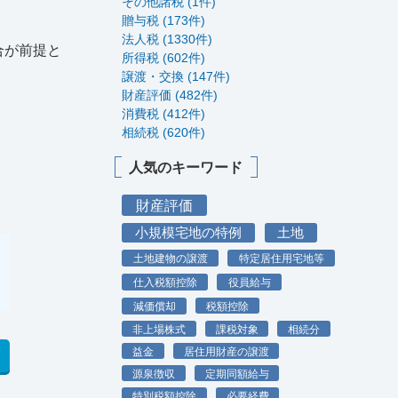
その他諸税 (1件)
贈与税 (173件)
法人税 (1330件)
合が前提と
所得税 (602件)
譲渡・交換 (147件)
財産評価 (482件)
消費税 (412件)
相続税 (620件)
人気のキーワード
財産評価
小規模宅地の特例
土地
土地建物の譲渡
特定居住用宅地等
仕入税額控除
役員給与
減価償却
税額控除
非上場株式
課税対象
相続分
益金
居住用財産の譲渡
源泉徴収
定期同額給与
特別税額控除
必要経費