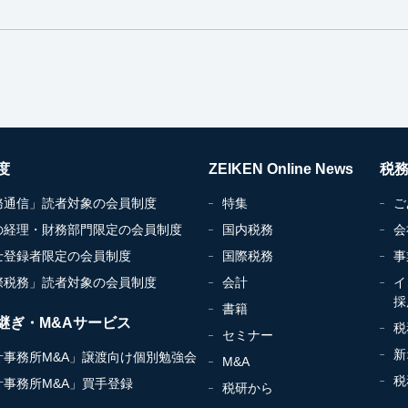
度
ZEIKEN Online News
税
務通信」読者対象の会員制度
特集
ご
の経理・財務部門限定の会員制度
国内税務
会
士登録者限定の会員制度
国際税務
事
際税務」読者対象の会員制度
会計
イ
採
書籍
継ぎ・M&Aサービス
税
セミナー
新
計事務所M&A」譲渡向け個別勉強会
M&A
税
計事務所M&A」買手登録
税研から