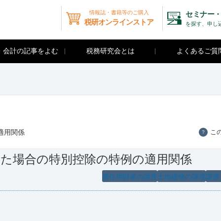
情報誌・書籍等のご購入
セミナー・
税研オンラインストア
を探す、申し
・会計の記事をよむ
税務研究会とは
よくあるご質
適用関係
こ
？
した場合の特別控除の特例の適用関係
居住用財産の譲渡
土地建物の譲渡
譲渡