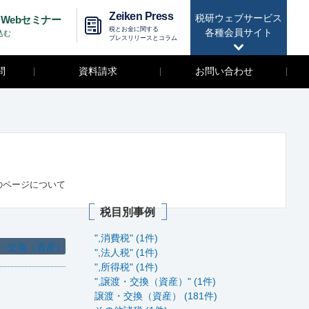
Zeiken Press
税研ウェブサービス
Webセミナー
税とお金に関する
各種会員サイト
込む
プレスリリースとコラム
問
資料請求
お問い合わせ
のページについて
税目別事例
",消費税" (1件)
・交換（資産）
",法人税" (1件)
",所得税" (1件)
",譲渡・交換（資産）" (1件)
譲渡・交換（資産） (181件)