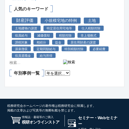
人気のキーワード
財産評価
小規模宅地の特例
土地
土地建物の譲渡
特定居住用宅地等
仕入税額控除
役員給与
減価償却
税額控除
非上場株式
課税対象
相続分
益金
居住用財産の譲渡
源泉徴収
定期同額給与
特別税額控除
必要経費
役員退職金
給与所得
年別事例一覧
税務研究会ホームページの著作権は税務研究会に帰属します。
掲載の文章および写真等の無断転載を禁じます。
情報誌・書籍等のご購入
セミナー・Webセミナ
税研オンラインストア
ー