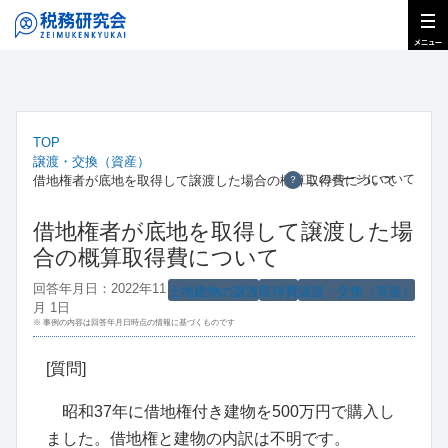
TOP
譲渡・交換（資産）
このページについて
借地権者が底地を取得して譲渡した場合の概算取得費について
？
借地権者が底地を取得して譲渡した場
合の概算取得費について
回答年月日：2022年11
土地建物の譲渡
取得費
譲渡・交換（資産）
月 1日
※ 事例の内容は回答年月日時点の情報に基づくものです
[質問]
昭和37年に借地権付き建物を500万円で購入し
ました。借地権と建物の内訳は不明です。