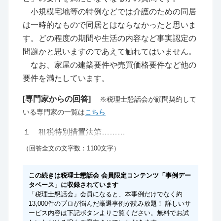
小規模宅地等の特例などでは介護のための同居
は一時的なもので同居とはならなかったと思いま
す。どの程度の期間や生活の内容など事実認定の
問題かと思いますのであえて触れてはいません。
なお、家屋の建築要件や売買価格要件など他の
要件を満たしています。
[専門家からの回答]
※税理士懇話会が顧問契約して
いる専門家の一覧は
こちら
１ 租税特別措置法第………
（回答全文の文字数：1100文字）
この続きは税理士懇話会 会員限定コンテンツ「事例デー
タベース」に収録されています
「税理士懇話会」会員になると、本事例だけでなく約
13,000件のプロが悩んだ厳選事例が読み放題！ 詳しいサ
ービス内容は下記ボタンよりご覧ください。無料でお試