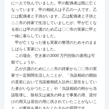
に一人で住んでいました。甲の配偶者は既に亡く
なっています。甲の相続人は子乙の一人です。乙
には配偶者と子供がいます。乙は配偶者と子供と
△△市の持家で生活していましたが、甲が亡くな
る前には甲の介護のため乙は〇〇市の実家に甲と
一緒に暮らしていました。
甲が亡くなった後も実家の整理のためそのまま
しばらく実家にいました。
この場合、空き家の3000 万円控除の適用は可
能でしょうか。
乙が介護のために△△市の持家から〇〇市の実
家で一定期間生活したことが、「当該相続の開始
の直前において当該被相続人以外に居住をしてい
た者がいなかつたこと」や「当該相続の時から当
該取壊し、除却又は滅失の時まで事業の用、貸付
けの用又は居住の用に供されていたことがないこ
と」の要件を満たさなくなるかの質問です。