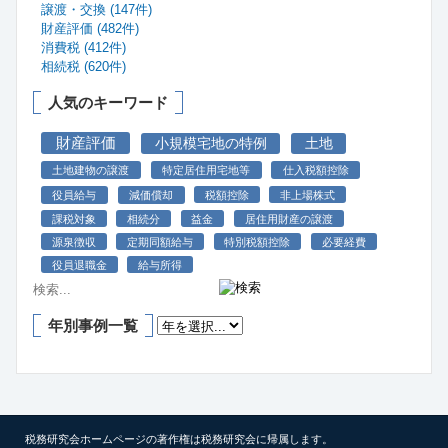
譲渡・交換 (147件)
財産評価 (482件)
消費税 (412件)
相続税 (620件)
人気のキーワード
財産評価
小規模宅地の特例
土地
土地建物の譲渡
特定居住用宅地等
仕入税額控除
役員給与
減価償却
税額控除
非上場株式
課税対象
相続分
益金
居住用財産の譲渡
源泉徴収
定期同額給与
特別税額控除
必要経費
役員退職金
給与所得
年別事例一覧
税務研究会ホームページの著作権は税務研究会に帰属します。