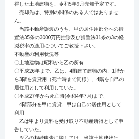
得した土地建物を、令和5年9月売却予定です。
売却先は、特別の関係のある人ではありませ
ん。
当該不動産譲渡のうち、甲の居住用部分への措
置法35条の3000万円控除及び措置法31条の3の軽
減税率の適用についてご教授下さい。
不動産の利用状況等
〇土地建物は昭和から乙の所有
〇平成26年まで、乙は、4階建て建物の内、1階か
ら3階を賃貸用（死亡時まで同様）、4階を自己の
居住用として利用していた。
〇平成27年から死亡時(令和4年7月)まで、
4階部分を甲に賃貸、甲は自己の居住用として
利用
乙は甲より賃料を受け取り不動産所得として申
告していた。
※乙の相続申告に際しては、当該土地建物は、