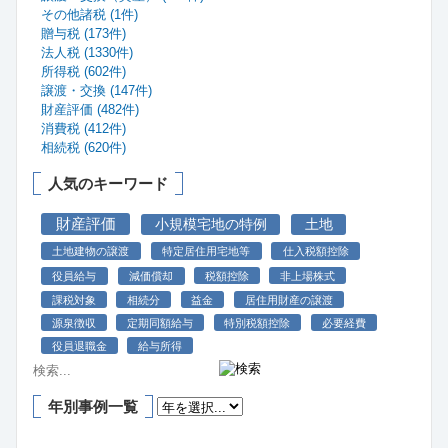
その他諸税 (1件)
贈与税 (173件)
法人税 (1330件)
所得税 (602件)
譲渡・交換 (147件)
財産評価 (482件)
消費税 (412件)
相続税 (620件)
人気のキーワード
財産評価
小規模宅地の特例
土地
土地建物の譲渡
特定居住用宅地等
仕入税額控除
役員給与
減価償却
税額控除
非上場株式
課税対象
相続分
益金
居住用財産の譲渡
源泉徴収
定期同額給与
特別税額控除
必要経費
役員退職金
給与所得
年別事例一覧