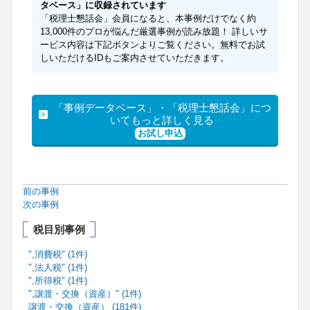
タベース」に収録されています
「税理士懇話会」会員になると、本事例だけでなく約
13,000件のプロが悩んだ厳選事例が読み放題！ 詳しいサ
ービス内容は下記ボタンよりご覧ください。無料でお試
しいただけるIDもご案内させていただきます。
「事例データベース」・「税理士懇話会」につ
いてもっと詳しく見る
お試し申込
前の事例
次の事例
税目別事例
",消費税" (1件)
",法人税" (1件)
",所得税" (1件)
",譲渡・交換（資産）" (1件)
譲渡・交換（資産） (181件)