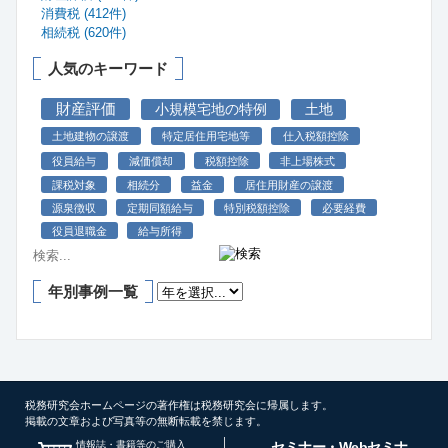
消費税 (412件)
相続税 (620件)
人気のキーワード
財産評価
小規模宅地の特例
土地
土地建物の譲渡
特定居住用宅地等
仕入税額控除
役員給与
減価償却
税額控除
非上場株式
課税対象
相続分
益金
居住用財産の譲渡
源泉徴収
定期同額給与
特別税額控除
必要経費
役員退職金
給与所得
年別事例一覧
税務研究会ホームページの著作権は税務研究会に帰属します。
掲載の文章および写真等の無断転載を禁じます。
情報誌・書籍等のご購入
セミナー・Webセミナ