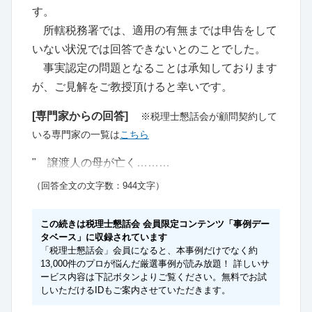
す。
所轄税務署では、適用の有無までは申告をして
いない状況では回答できないとのことでした。
事実認定の問題となることは承知しております
が、ご見解をご教授頂けると幸いです。
[専門家からの回答]
※税理士懇話会が顧問契約して
いる専門家の一覧は
こちら
" 譲渡人の母が亡く………
（回答全文の文字数：944文字）
この続きは税理士懇話会 会員限定コンテンツ「事例デー
タベース」に収録されています
「税理士懇話会」会員になると、本事例だけでなく約
13,000件のプロが悩んだ厳選事例が読み放題！ 詳しいサ
ービス内容は下記ボタンよりご覧ください。無料でお試
しいただけるIDもご案内させていただきます。