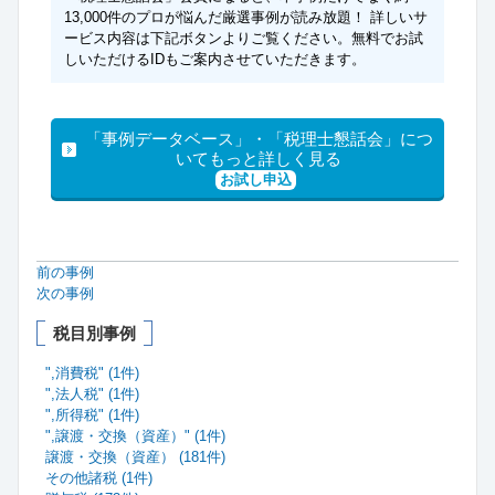
13,000件のプロが悩んだ厳選事例が読み放題！ 詳しいサ
ービス内容は下記ボタンよりご覧ください。無料でお試
しいただけるIDもご案内させていただきます。
「事例データベース」・「税理士懇話会」につ
いてもっと詳しく見る
お試し申込
前の事例
次の事例
税目別事例
",消費税" (1件)
",法人税" (1件)
",所得税" (1件)
",譲渡・交換（資産）" (1件)
譲渡・交換（資産） (181件)
その他諸税 (1件)