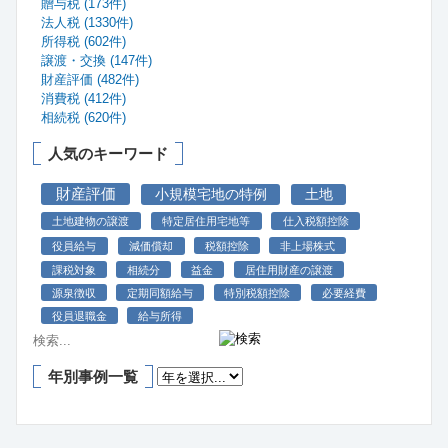
贈与税 (173件)
法人税 (1330件)
所得税 (602件)
譲渡・交換 (147件)
財産評価 (482件)
消費税 (412件)
相続税 (620件)
人気のキーワード
財産評価
小規模宅地の特例
土地
土地建物の譲渡
特定居住用宅地等
仕入税額控除
役員給与
減価償却
税額控除
非上場株式
課税対象
相続分
益金
居住用財産の譲渡
源泉徴収
定期同額給与
特別税額控除
必要経費
役員退職金
給与所得
年別事例一覧