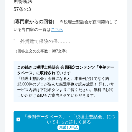
所得税法
57条の3
[専門家からの回答]
※税理士懇話会が顧問契約して
いる専門家の一覧は
こちら
" 外貨建て保険の保………
（回答全文の文字数：987文字）
この続きは税理士懇話会 会員限定コンテンツ「事例デー
タベース」に収録されています
「税理士懇話会」会員になると、本事例だけでなく約
13,000件のプロが悩んだ厳選事例が読み放題！ 詳しいサ
ービス内容は下記ボタンよりご覧ください。無料でお試
しいただけるIDもご案内させていただきます。
「事例データベース」・「税理士懇話会」につ
いてもっと詳しく見る
お試し申込