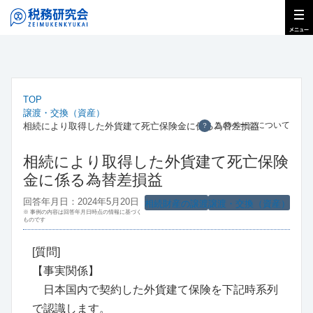
TOP
譲渡・交換（資産）
このページについて
相続により取得した外貨建て死亡保険金に係る為替差損益
？
相続により取得した外貨建て死亡保険
金に係る為替差損益
回答年月日：2024年5月20日
相続財産の譲渡
譲渡・交換（資産）
※ 事例の内容は回答年月日時点の情報に基づく
ものです
[質問]
【事実関係】
日本国内で契約した外貨建て保険を下記時系列
で認識します。