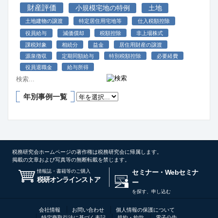
財産評価
小規模宅地の特例
土地
土地建物の譲渡
特定居住用宅地等
仕入税額控除
役員給与
減価償却
税額控除
非上場株式
課税対象
相続分
益金
居住用財産の譲渡
源泉徴収
定期同額給与
特別税額控除
必要経費
役員退職金
給与所得
年別事例一覧
税務研究会ホームページの著作権は税務研究会に帰属します。
掲載の文章および写真等の無断転載を禁じます。
情報誌・書籍等のご購入
セミナー・Webセミナ
税研オンラインストア
ー
を探す、申し込む
会社情報
お問い合わせ
個人情報の保護について
特定商取引法に基づく表記
規約・約款
電子公告