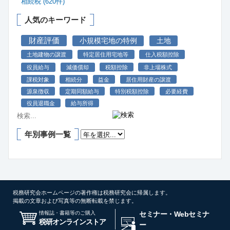
相続税 (620件)
人気のキーワード
財産評価
小規模宅地の特例
土地
土地建物の譲渡
特定居住用宅地等
仕入税額控除
役員給与
減価償却
税額控除
非上場株式
課税対象
相続分
益金
居住用財産の譲渡
源泉徴収
定期同額給与
特別税額控除
必要経費
役員退職金
給与所得
年別事例一覧
税務研究会ホームページの著作権は税務研究会に帰属します。
掲載の文章および写真等の無断転載を禁じます。
情報誌・書籍等のご購入
セミナー・Webセミナ
税研オンラインストア
ー