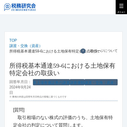
TOP
譲渡・交換（資産）
このページについて
所得税基本通達59-6における土地保有特定会社の取扱い
？
所得税基本通達59-6における土地保有
特定会社の取扱い
回答年月日：
非上場有価証券の譲渡
譲渡価額
譲渡・交換（資産）
2024年9月24
日
※ 事例の内容は回答年月日時点の情報に基づくものです
[質問]
取引相場のない株式の評価のうち、土地保有特
定会社の判定について質問します。