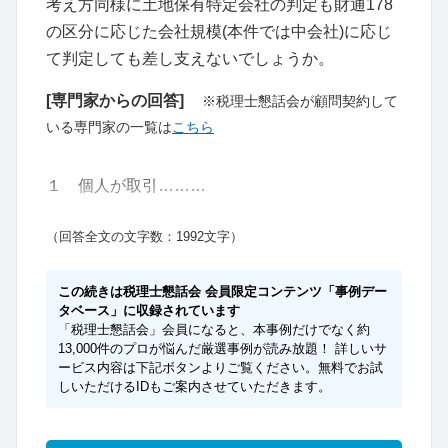
考え方同様に土地保有特定会社の判定も財通178
の区分に応じた会社規模(本件では中会社)に応じ
て判定しても差し支えないでしょうか。
[専門家からの回答]
※税理士懇話会が顧問契約して
いる専門家の一覧は
こちら
１ 個人が取引………
（回答全文の文字数：1992文字）
この続きは税理士懇話会 会員限定コンテンツ「事例デー
タベース」に収録されています
「税理士懇話会」会員になると、本事例だけでなく約
13,000件のプロが悩んだ厳選事例が読み放題！ 詳しいサ
ービス内容は下記ボタンよりご覧ください。無料でお試
しいただけるIDもご案内させていただきます。