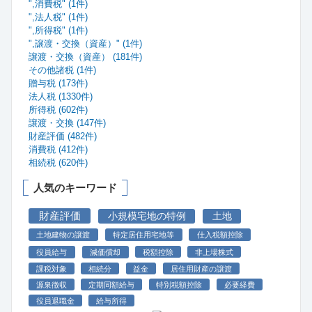
",消費税" (1件)
",法人税" (1件)
",所得税" (1件)
",譲渡・交換（資産）" (1件)
譲渡・交換（資産） (181件)
その他諸税 (1件)
贈与税 (173件)
法人税 (1330件)
所得税 (602件)
譲渡・交換 (147件)
財産評価 (482件)
消費税 (412件)
相続税 (620件)
人気のキーワード
財産評価
小規模宅地の特例
土地
土地建物の譲渡
特定居住用宅地等
仕入税額控除
役員給与
減価償却
税額控除
非上場株式
課税対象
相続分
益金
居住用財産の譲渡
源泉徴収
定期同額給与
特別税額控除
必要経費
役員退職金
給与所得