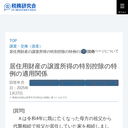
TOP
譲渡・交換（資産）
このページについて
居住用財産の譲渡所得の特別控除の特例の適用関係
？
居住用財産の譲渡所得の特別控除の特
例の適用関係
回答年月
居住用財産の譲渡
土地建物の譲渡
譲渡・交換（資産）
日：2025年
1月27日
※ 事例の内容は回答年月日時点の情報に基づくものです
[質問]
Ａは令和4年に既に亡くなった母方の祖父から
代襲相続で祖父が居住していた家を相続しまし