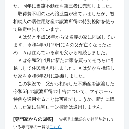
た。同年に当該不動産を第三者に売却しました。
取得費不明のため譲渡益が出ていましたが、被
相続人の居住用財産の譲渡所得の特別控除を使っ
て確定申告しています。
Ａは父と平成16年から父名義の家に同居してい
ます。令和4年5月19日にＡの父が亡くなったた
め、Ａは住んでいる家を父から相続しました。
Ａは令和5年4月に新たに家を買ってそちらに引
越しして住民票も移しました。Ａは父から相続し
た家を令和6年2月に譲渡しました。
この状況で、父から相続した不動産を譲渡した
令和6年の譲渡所得の申告について、マイホーム
特例を適用することは可能でしょうか。新たに購
入した家に住宅ローン控除は適用しません。
[専門家からの回答]
※税理士懇話会が顧問契約して
いる専門家の一覧は
こちら