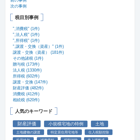
前の事例
次の事例
税目別事例
",消費税" (1件)
",法人税" (1件)
",所得税" (1件)
",譲渡・交換（資産）" (1件)
譲渡・交換（資産） (181件)
その他諸税 (1件)
贈与税 (173件)
法人税 (1330件)
所得税 (602件)
譲渡・交換 (147件)
財産評価 (482件)
消費税 (412件)
相続税 (620件)
人気のキーワード
財産評価
小規模宅地の特例
土地
土地建物の譲渡
特定居住用宅地等
仕入税額控除
役員給与
減価償却
税額控除
非上場株式