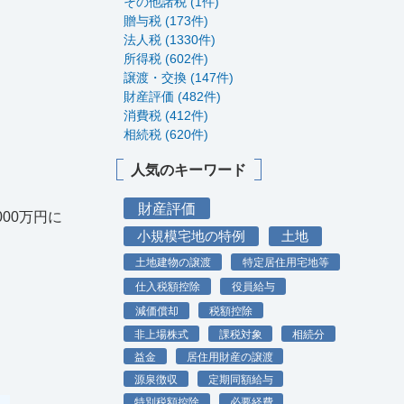
その他諸税 (1件)
贈与税 (173件)
法人税 (1330件)
所得税 (602件)
譲渡・交換 (147件)
財産評価 (482件)
消費税 (412件)
相続税 (620件)
人気のキーワード
財産評価
00万円に
小規模宅地の特例
土地
土地建物の譲渡
特定居住用宅地等
仕入税額控除
役員給与
減価償却
税額控除
非上場株式
課税対象
相続分
益金
居住用財産の譲渡
源泉徴収
定期同額給与
特別税額控除
必要経費