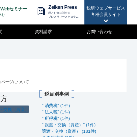
Zeiken Press
税研ウェブサービス
Webセミナー
税とお金に関する
各種会員サイト
込む
プレスリリースとコラム
問
資料請求
お問い合わせ
のページについて
税目別事例
え方
",消費税" (1件)
・交換（資産）
",法人税" (1件)
",所得税" (1件)
",譲渡・交換（資産）" (1件)
譲渡・交換（資産） (181件)