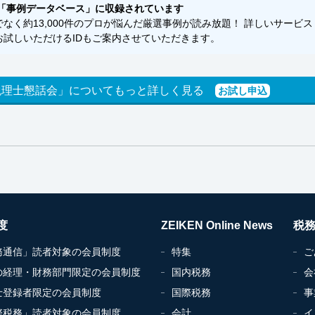
「事例データベース」に収録されています
く約13,000件のプロが悩んだ厳選事例が読み放題！ 詳しいサービス
試しいただけるIDもご案内させていただきます。
税理士懇話会」についてもっと詳しく見る
お試し申込
度
ZEIKEN Online News
税
務通信」読者対象の会員制度
特集
ご
の経理・財務部門限定の会員制度
国内税務
会
士登録者限定の会員制度
国際税務
事
際税務」読者対象の会員制度
会計
イ