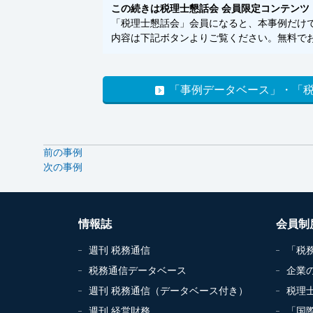
この続きは税理士懇話会 会員限定コンテンツ
「税理士懇話会」会員になると、本事例だけでな
内容は下記ボタンよりご覧ください。無料でお
「事例データベース」・「
前の事例
次の事例
情報誌
会員制
週刊 税務通信
「税
税務通信データベース
企業
週刊 税務通信（データベース付き）
税理
週刊 経営財務
「国