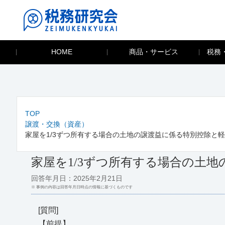
HOME
商品・サービス
税務
TOP
譲渡・交換（資産）
家屋を1/3ずつ所有する場合の土地の譲渡益に係る特別控除と
家屋を1/3ずつ所有する場合の土
回答年月日：2025年2月21日
※ 事例の内容は回答年月日時点の情報に基づくものです
[質問]
【前提】