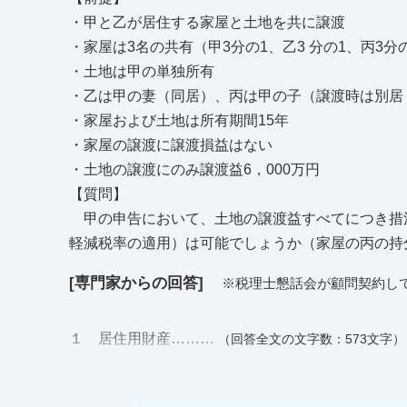
・甲と乙が居住する家屋と土地を共に譲渡
・家屋は3名の共有（甲3分の1、乙3 分の1、丙3分
・土地は甲の単独所有
・乙は甲の妻（同居）、丙は甲の子（譲渡時は別居
・家屋および土地は所有期間15年
・家屋の譲渡に譲渡損益はない
・土地の譲渡にのみ譲渡益6，000万円
【質問】
甲の申告において、土地の譲渡益すべてにつき措法31
軽減税率の適用）は可能でしょうか（家屋の丙の持
[専門家からの回答]
※税理士懇話会が顧問契約し
１ 居住用財産………
（回答全文の文字数：573文字）