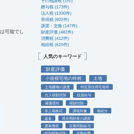
その他諸税 (1件)
贈与税 (173件)
法人税 (1330件)
所得税 (602件)
譲渡・交換 (147件)
用は可能でし
財産評価 (482件)
消費税 (412件)
相続税 (620件)
人気のキーワード
財産評価
小規模宅地の特例
土地
土地建物の譲渡
特定居住用宅地等
仕入税額控除
役員給与
減価償却
税額控除
非上場株式
課税対象
相続分
益金
居住用財産の譲渡
源泉徴収
定期同額給与
特別税額控除
必要経費