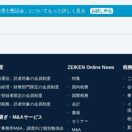
税理士懇話会」についてもっと詳しく見る
お試し申込
度
ZEIKEN Online News
税
務通信」読者対象の会員制度
特集
ご
の経理・財務部門限定の会員制度
国内税務
会
士登録者限定の会員制度
国際税務
事
際税務」読者対象の会員制度
会計
イ
採
書籍
継ぎ・M&Aサービス
税
セミナー
新
計事務所M&A」譲渡向け個別勉強会
M&A