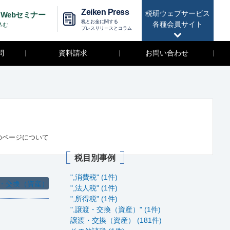
Zeiken Press
税研ウェブサービス
Webセミナー
税とお金に関する
各種会員サイト
込む
プレスリリースとコラム
問
資料請求
お問い合わせ
のページについて
税目別事例
",消費税" (1件)
・交換（資産）
",法人税" (1件)
",所得税" (1件)
",譲渡・交換（資産）" (1件)
譲渡・交換（資産） (181件)