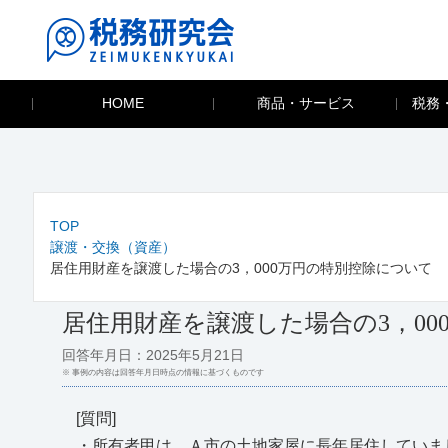
HOME
商品・サービス
税務
TOP
譲渡・交換（資産）
居住用財産を譲渡した場合の3，000万円の特別控除について
居住用財産を譲渡した場合の3，00
回答年月日：2025年5月21日
※ 事例の内容は回答年月日時点の情報に基づくものです
[質問]
・所有者甲は、Ａ市の土地家屋に長年居住していま