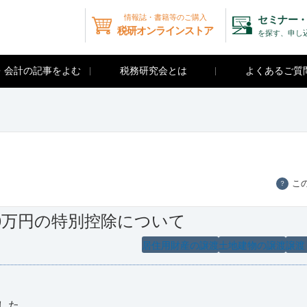
情報誌・書籍等のご購入
セミナー・
税研オンラインストア
を探す、申し
・会計の記事をよむ
税務研究会とは
よくあるご質
こ
？
0万円の特別控除について
居住用財産の譲渡
土地建物の譲渡
譲渡
した。