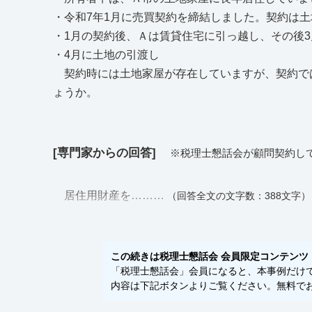
・令和7年1月に売買契約を締結しました。契約は
・1月の契約後、Ａは賃貸住宅に引っ越し、その後
・4月に土地の引渡し
契約時には土地家屋が存在していますが、契約では
ょうか。
[専門家からの回答]
※税理士懇話会が顧問契約し
居住用財産を………
（回答全文の文字数：388文字）
この続きは税理士懇話会 会員限定コンテンツ
「税理士懇話会」会員になると、本事例だけでな
内容は下記ボタンよりご覧ください。無料でお