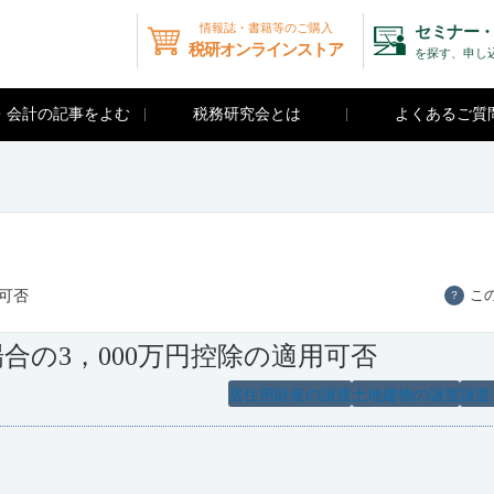
情報誌・書籍等のご購入
セミナー・
税研オンラインストア
を探す、申し
・会計の記事をよむ
税務研究会とは
よくあるご質
可否
こ
？
合の3，000万円控除の適用可否
居住用財産の譲渡
土地建物の譲渡
譲渡