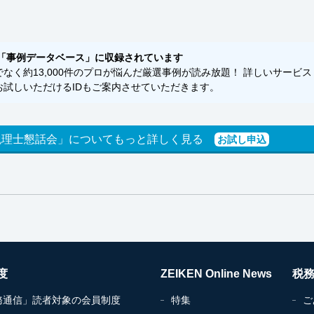
「事例データベース」に収録されています
く約13,000件のプロが悩んだ厳選事例が読み放題！ 詳しいサービス
試しいただけるIDもご案内させていただきます。
税理士懇話会」についてもっと詳しく見る
お試し申込
度
ZEIKEN Online News
税
務通信」読者対象の会員制度
特集
ご