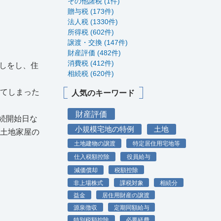
その他諸税 (1件)
贈与税 (173件)
法人税 (1330件)
所得税 (602件)
譲渡・交換 (147件)
財産評価 (482件)
消費税 (412件)
しをし、住
相続税 (620件)
してしまった
人気のキーワード
財産評価
続開始日な
小規模宅地の特例
土地
（土地家屋の
土地建物の譲渡
特定居住用宅地等
仕入税額控除
役員給与
減価償却
税額控除
非上場株式
課税対象
相続分
益金
居住用財産の譲渡
源泉徴収
定期同額給与
特別税額控除
必要経費