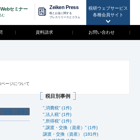
Zeiken Press
税研ウェブサービス
Webセミナー
税とお金に関する
各種会員サイト
込む
プレスリリースとコラム
問
資料請求
お問い合わせ
のページについて
税目別事例
",消費税" (1件)
・交換（資産）
",法人税" (1件)
",所得税" (1件)
",譲渡・交換（資産）" (1件)
譲渡・交換（資産） (181件)