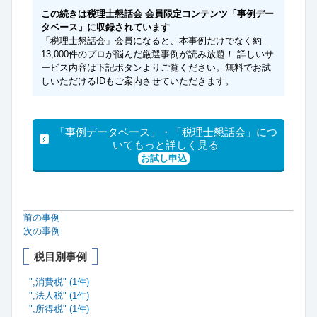
この続きは税理士懇話会 会員限定コンテンツ「事例デー
タベース」に収録されています
「税理士懇話会」会員になると、本事例だけでなく約
13,000件のプロが悩んだ厳選事例が読み放題！ 詳しいサ
ービス内容は下記ボタンよりご覧ください。無料でお試
しいただけるIDもご案内させていただきます。
「事例データベース」・「税理士懇話会」につ
いてもっと詳しく見る
お試し申込
前の事例
次の事例
税目別事例
",消費税" (1件)
",法人税" (1件)
",所得税" (1件)