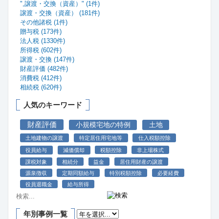
",譲渡・交換（資産）" (1件)
譲渡・交換（資産） (181件)
その他諸税 (1件)
贈与税 (173件)
法人税 (1330件)
所得税 (602件)
譲渡・交換 (147件)
財産評価 (482件)
消費税 (412件)
相続税 (620件)
人気のキーワード
財産評価
小規模宅地の特例
土地
土地建物の譲渡
特定居住用宅地等
仕入税額控除
役員給与
減価償却
税額控除
非上場株式
課税対象
相続分
益金
居住用財産の譲渡
源泉徴収
定期同額給与
特別税額控除
必要経費
役員退職金
給与所得
年別事例一覧