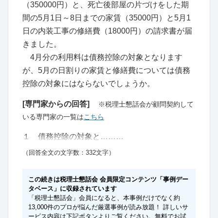
（350000円）と、死亡後部屋の片づけをした期
間の5月1日～8日までの家賃（35000円）と5月1
日の内装工事の修繕費（18000円）の請求書が届
きました。
4月分の利用料は債務控除の対象となります
が、5月の日割りの家賃と修繕費については債務
控除の対象にはならないでしょうか。
[専門家からの回答]
※税理士懇話会が顧問契約して
いる専門家の一覧は
こちら
１ 債務控除の対象と………
（回答全文の文字数：332文字）
この続きは税理士懇話会 会員限定コンテンツ「事例デー
タベース」に収録されています
「税理士懇話会」会員になると、本事例だけでなく約
13,000件のプロが悩んだ厳選事例が読み放題！ 詳しいサ
ービス内容は下記ボタンよりご覧ください。無料でお試