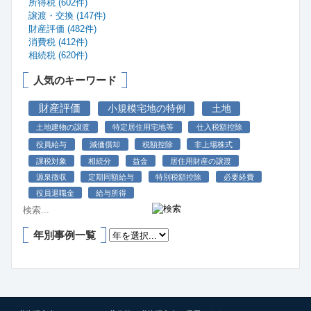
所得税 (602件)
譲渡・交換 (147件)
財産評価 (482件)
消費税 (412件)
相続税 (620件)
人気のキーワード
財産評価
小規模宅地の特例
土地
土地建物の譲渡
特定居住用宅地等
仕入税額控除
役員給与
減価償却
税額控除
非上場株式
課税対象
相続分
益金
居住用財産の譲渡
源泉徴収
定期同額給与
特別税額控除
必要経費
役員退職金
給与所得
年別事例一覧