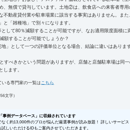
め、無償で貸与しています。土地②は、飲食店への来客者専用
な不動産貸付業や駐車場業に該当する事実はありません。また
」と「雑種地」で別々になります。
等として80％減額することが可能ですが、なお適用限度面積に
％減額することが可能でしょうか？
宅地」として一つの評価単位となる場合、結論に違いはありま
位とすべきかという問題がありますが、店舗と店舗駐車場は同一
とします。
ている専門家の一覧は
こちら
56文字）
「事例データベース」に収録されています
く約13,000件のプロが悩んだ厳選事例が読み放題！ 詳しいサービス
試しいただけるIDもご案内させていただきます。