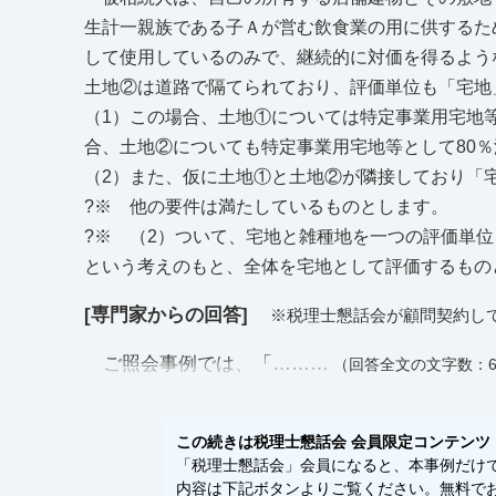
生計一親族である子Ａが営む飲食業の用に供するた
して使用しているのみで、継続的に対価を得るよう
土地②は道路で隔てられており、評価単位も「宅地
（1）この場合、土地①については特定事業用宅地
合、土地②についても特定事業用宅地等として80
（2）また、仮に土地①と土地②が隣接しており「
?※ 他の要件は満たしているものとします。
?※ （2）ついて、宅地と雑種地を一つの評価単
という考えのもと、全体を宅地として評価するもの
[専門家からの回答]
※税理士懇話会が顧問契約し
ご照会事例では、「………
（回答全文の文字数：6
この続きは税理士懇話会 会員限定コンテンツ
「税理士懇話会」会員になると、本事例だけでな
内容は下記ボタンよりご覧ください。無料でお