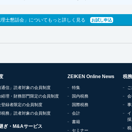
税理士懇話会」についてもっと詳しく見る
お試し申込
度
ZEIKEN Online News
税
務通信」読者対象の会員制度
特集
ご
の経理・財務部門限定の会員制度
国内税務
会
士登録者限定の会員制度
国際税務
事
際税務」読者対象の会員制度
会計
イ
採
書籍
継ぎ・M&Aサービス
税
セミナー