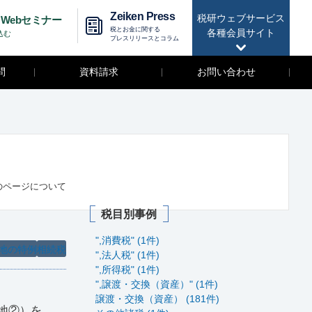
Zeiken Press
税研ウェブサービス
Webセミナー
税とお金に関する
各種会員サイト
込む
プレスリリースとコラム
問
資料請求
お問い合わせ
のページについて
税目別事例
",消費税" (1件)
地の特例
相続税
",法人税" (1件)
",所得税" (1件)
",譲渡・交換（資産）" (1件)
譲渡・交換（資産） (181件)
地②）を、