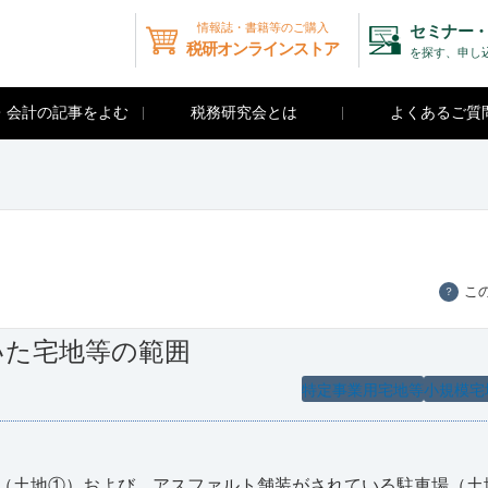
情報誌・書籍等のご購入
セミナー・
税研オンラインストア
を探す、申し
・会計の記事をよむ
税務研究会とは
よくあるご質
こ
？
いた宅地等の範囲
特定事業用宅地等
小規模宅
（土地①）および、アスファルト舗装がされている駐車場（土