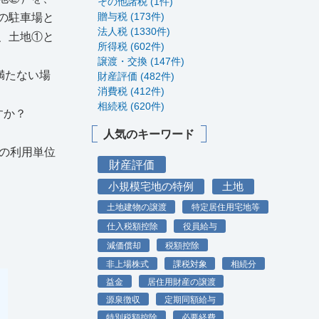
その他諸税 (1件)
贈与税 (173件)
の駐車場と
法人税 (1330件)
、土地①と
所得税 (602件)
譲渡・交換 (147件)
満たない場
財産評価 (482件)
消費税 (412件)
相続税 (620件)
すか？
人気のキーワード
の利用単位
財産評価
小規模宅地の特例
土地
土地建物の譲渡
特定居住用宅地等
仕入税額控除
役員給与
減価償却
税額控除
非上場株式
課税対象
相続分
益金
居住用財産の譲渡
源泉徴収
定期同額給与
特別税額控除
必要経費