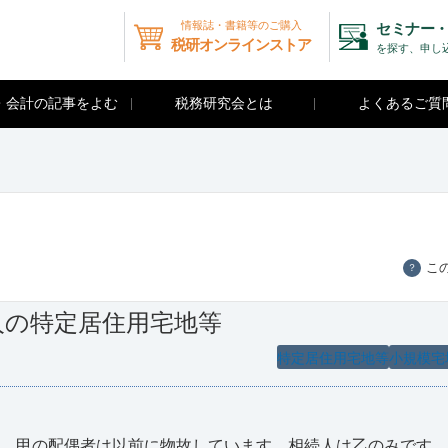
情報誌・書籍等のご購入
セミナー・
税研オンラインストア
を探す、申し
・会計の記事をよむ
税務研究会とは
よくあるご質
こ
？
人の特定居住用宅地等
特定居住用宅地等
小規模宅
た。甲の配偶者は以前に物故しています。相続人は乙のみです