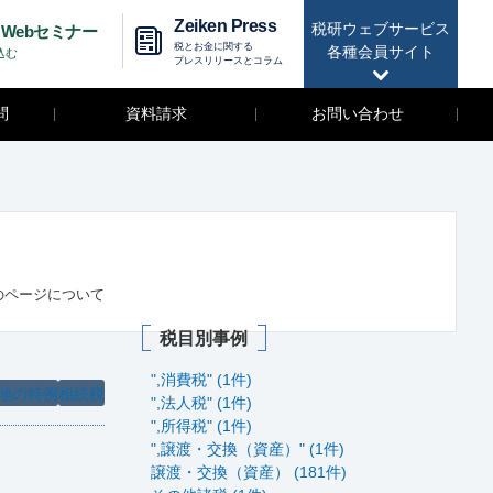
Zeiken Press
税研ウェブサービス
Webセミナー
税とお金に関する
各種会員サイト
込む
プレスリリースとコラム
問
資料請求
お問い合わせ
のページについて
税目別事例
",消費税" (1件)
地の特例
相続税
",法人税" (1件)
",所得税" (1件)
",譲渡・交換（資産）" (1件)
譲渡・交換（資産） (181件)
。