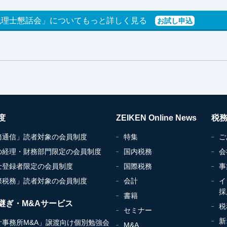
税理士懇話会」についてもっと詳しく見る
お試し申込
度
ZEIKEN Online News
税
務通信」読者対象の会員制度
特集
ご
の経理・財務部門限定の会員制度
国内税務
会
士登録者限定の会員制度
国際税務
事
際税務」読者対象の会員制度
会計
イ
採
書籍
継ぎ・M&Aサービス
税
セミナー
新
計事務所M&A」譲渡向け個別勉強会
M&A