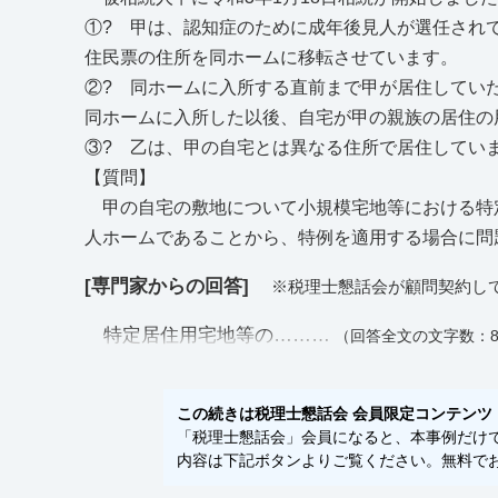
①? 甲は、認知症のために成年後見人が選任され
住民票の住所を同ホームに移転させています。
②? 同ホームに入所する直前まで甲が居住してい
同ホームに入所した以後、自宅が甲の親族の居住の
③? 乙は、甲の自宅とは異なる住所で居住してい
【質問】
甲の自宅の敷地について小規模宅地等における特
人ホームであることから、特例を適用する場合に問
[専門家からの回答]
※税理士懇話会が顧問契約し
特定居住用宅地等の………
（回答全文の文字数：8
この続きは税理士懇話会 会員限定コンテンツ
「税理士懇話会」会員になると、本事例だけでな
内容は下記ボタンよりご覧ください。無料でお