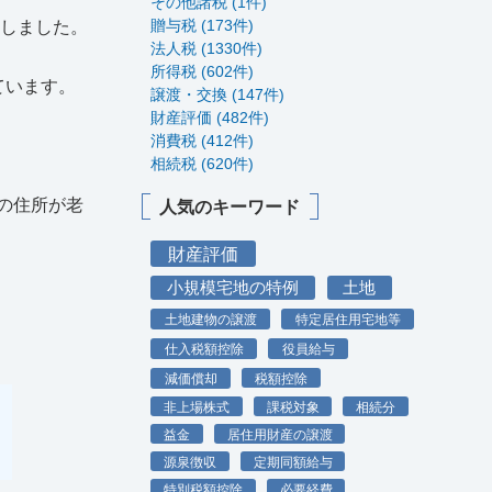
その他諸税 (1件)
贈与税 (173件)
所しました。
法人税 (1330件)
所得税 (602件)
ています。
譲渡・交換 (147件)
財産評価 (482件)
消費税 (412件)
相続税 (620件)
の住所が老
人気のキーワード
財産評価
小規模宅地の特例
土地
土地建物の譲渡
特定居住用宅地等
仕入税額控除
役員給与
減価償却
税額控除
非上場株式
課税対象
相続分
益金
居住用財産の譲渡
源泉徴収
定期同額給与
特別税額控除
必要経費