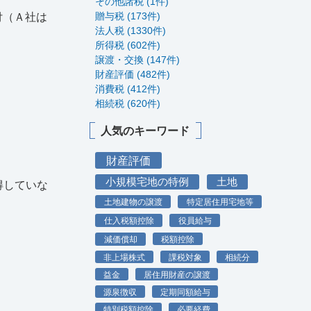
その他諸税 (1件)
贈与税 (173件)
付（Ａ社は
法人税 (1330件)
所得税 (602件)
譲渡・交換 (147件)
財産評価 (482件)
消費税 (412件)
相続税 (620件)
人気のキーワード
財産評価
小規模宅地の特例
土地
得していな
土地建物の譲渡
特定居住用宅地等
仕入税額控除
役員給与
減価償却
税額控除
非上場株式
課税対象
相続分
益金
居住用財産の譲渡
源泉徴収
定期同額給与
特別税額控除
必要経費