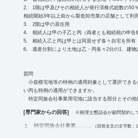
2. 1階は甲及びその相続人が発行済株式総数の5
相続開始3年以上前から製造卸売業の店舗として利
3. 2階は甲の居住用
4. 相続人は甲の子乙と丙（両者とも相続税の申告
5. 相続人乙と丙は甲とは同居せず各々自宅を所有
6. 遺産分割により土地は乙・丙各々2分の1、建
質問
小規模宅地等の特例の適用対象として選択できる
い丙も特例の適用ができますか。
特定同族会社事業用宅地に該当する部分とその他
[専門家からの回答]
※税理士懇話会が顧問契約し
１ 特定同族会社事業………
（回答全文の文字数：1