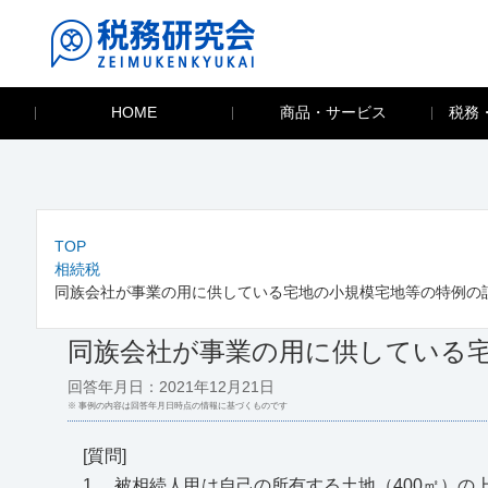
HOME
商品・サービス
税務
TOP
相続税
同族会社が事業の用に供している宅地の小規模宅地等の特例の
同族会社が事業の用に供している
回答年月日：2021年12月21日
※ 事例の内容は回答年月日時点の情報に基づくものです
[質問]
1. 被相続人甲は自己の所有する土地（400㎡）の