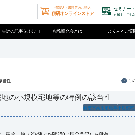
情報誌・書籍等のご購入
セミナー・
税研オンラインストア
を探す、申し
・会計の記事をよむ
税務研究会とは
よくあるご質
該当性
こ
？
宅地の小規模宅地等の特例の該当性
特定事業用宅地等
小規模宅
上に建物一棟（2階建で各階250㎡区分登記）を所有