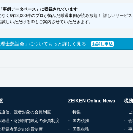
「事例データベース」に収録されています
く約13,000件のプロが悩んだ厳選事例が読み放題！ 詳しいサービス
試しいただけるIDもご案内させていただきます。
税理士懇話会」についてもっと詳しく見る
お試し申込
度
ZEIKEN Online News
税
務通信」読者対象の会員制度
特集
ご
の経理・財務部門限定の会員制度
国内税務
会
士登録者限定の会員制度
国際税務
事