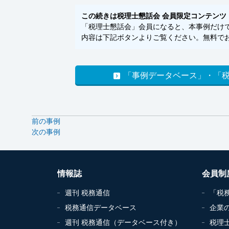
この続きは税理士懇話会 会員限定コンテンツ
「税理士懇話会」会員になると、本事例だけでな
内容は下記ボタンよりご覧ください。無料でお
「事例データベース」・「
前の事例
次の事例
情報誌
会員制
週刊 税務通信
「税
税務通信データベース
企業
週刊 税務通信（データベース付き）
税理