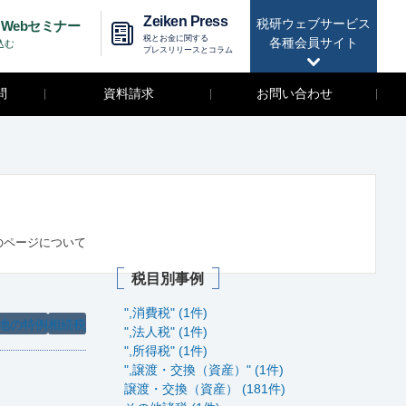
Zeiken Press
税研ウェブサービス
Webセミナー
税とお金に関する
各種会員サイト
込む
プレスリリースとコラム
問
資料請求
お問い合わせ
のページについて
税目別事例
",消費税" (1件)
地の特例
相続税
",法人税" (1件)
",所得税" (1件)
",譲渡・交換（資産）" (1件)
譲渡・交換（資産） (181件)