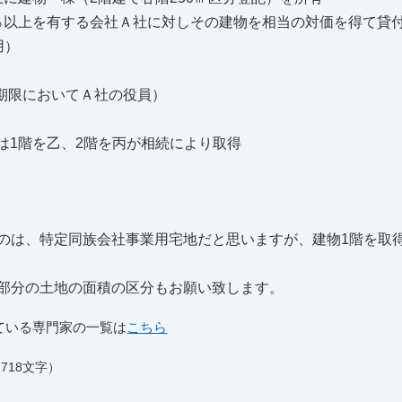
0％以上を有する会社Ａ社に対しその建物を相当の対価を得て貸
用）
期限においてＡ社の役員）
物は1階を乙、2階を丙が相続により取得
のは、特定同族会社事業用宅地だと思いますが、建物1階を取
部分の土地の面積の区分もお願い致します。
ている専門家の一覧は
こちら
718文字）