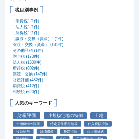
税目別事例
",消費税" (1件)
",法人税" (1件)
",所得税" (1件)
",譲渡・交換（資産）" (1件)
譲渡・交換（資産） (181件)
その他諸税 (1件)
贈与税 (173件)
法人税 (1330件)
所得税 (602件)
譲渡・交換 (147件)
財産評価 (482件)
消費税 (412件)
相続税 (620件)
人気のキーワード
財産評価
小規模宅地の特例
土地
土地建物の譲渡
特定居住用宅地等
仕入税額控除
役員給与
減価償却
税額控除
非上場株式
課税対象
相続分
益金
居住用財産の譲渡