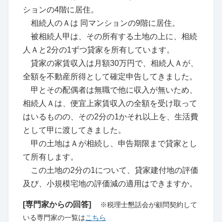
ションの4階に居住。
相続人のＡは 同マンションの9階に居住。
被相続人甲は、その所有する土地の上に、相続
人Ａと2分の1ずつ貸家を所有しています。
貸家の家賃収入は月額30万円で、相続人Ａが、
全額を不動産所得として確定申告してきました。
甲とその配偶者は無職で他に収入が無いため、
相続人Ａは、便宜上家賃収入の全額を受け取って
はいるものの、その2分の1かそれ以上を、生活費
として甲に渡してきました。
甲の土地はＡが相続し、申告期限まで貸家とし
て所有します。
この土地の2分の1について、貸家建付地の評価
及び、小規模宅地の評価減の適用はできますか。
[専門家からの回答]
※税理士懇話会が顧問契約して
いる専門家の一覧は
こちら