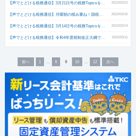
【声でとどける税務通信】3月21日号の税務Topicsを…
2022/03/22
【声でとどける税務通信】月曜朝の積み重ね！国税…
2022/03/16
【声でとどける税務通信】3月14日号の税務Topicsを…
2022/03/14
【声でとどける税務通信】令和4年度税制改正大綱で…
2022/03/11
前へ
1
8
9
10
12
次へ