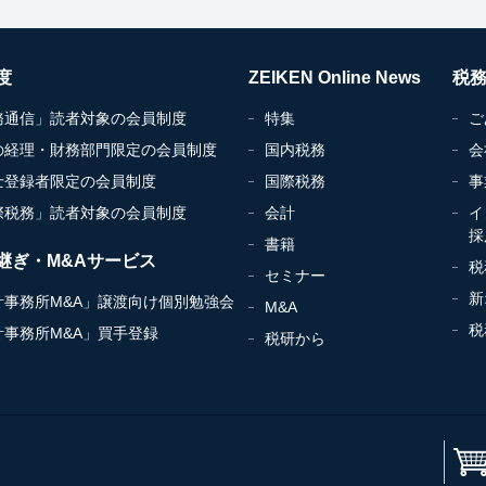
度
ZEIKEN Online News
税
務通信」読者対象の会員制度
特集
ご
の経理・財務部門限定の会員制度
国内税務
会
士登録者限定の会員制度
国際税務
事
際税務」読者対象の会員制度
会計
イ
採
書籍
継ぎ・M&Aサービス
税
セミナー
新
計事務所M&A」譲渡向け個別勉強会
M&A
税
計事務所M&A」買手登録
税研から