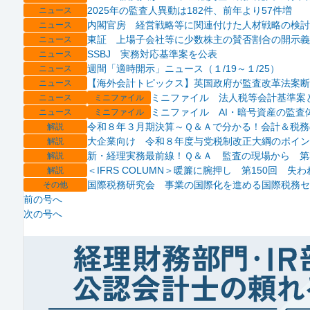
2025年の監査人異動は182件、前年より57件増
ニュース
内閣官房 経営戦略等に関連付けた人材戦略の検討
ニュース
東証 上場子会社等に少数株主の賛否割合の開示義
ニュース
SSBJ 実務対応基準案を公表
ニュース
週間「適時開示」ニュース（１/19～１/25）
ニュース
【海外会計トピックス】英国政府が監査改革法案断
ニュース
ミニファイル 法人税等会計基準案
ニュース
ミニファイル
ミニファイル AI・暗号資産の監査
ニュース
ミニファイル
令和８年３月期決算～Ｑ＆Ａで分かる！会計＆税務
解説
大企業向け 令和８年度与党税制改正大綱のポイン
解説
新・経理実務最前線！Ｑ＆Ａ 監査の現場から 第
解説
＜IFRS COLUMN＞暖簾に腕押し 第150回 失わ
解説
国際税務研究会 事業の国際化を進める国際税務セ
その他
前の号へ
次の号へ