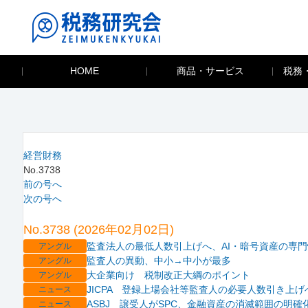
HOME
商品・サービス
税務
経営財務
No.3738
前の号へ
次の号へ
No.3738 (2026年02月02日)
監査法人の最低人数引上げへ、AI・暗号資産の専
アングル
監査人の異動、中小→中小が最多
アングル
大企業向け 税制改正大綱のポイント
アングル
JICPA 登録上場会社等監査人の必要人数引き上げ
ニュース
ASBJ 譲受人がSPC、金融資産の消滅範囲の明確
ニュース