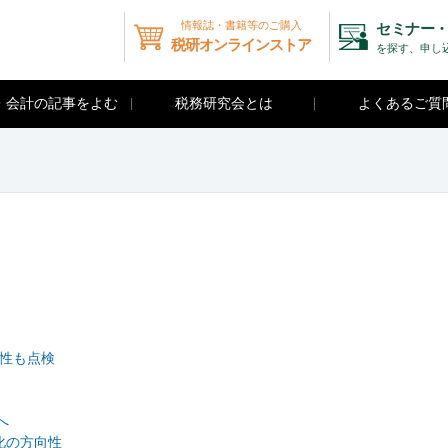
情報誌・書籍等のご購入
セミナー・
税研オンラインストア
を探す、申し
・会計の記事をよむ
税務研究会とは
よくあるご質
門性も点検
へ
化の方向性