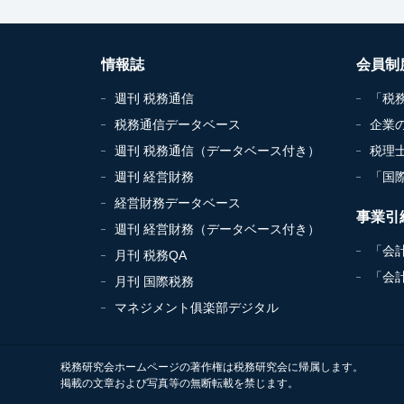
情報誌
会員制
週刊 税務通信
「税
税務通信データベース
企業
週刊 税務通信（データベース付き）
税理
週刊 経営財務
「国
経営財務データベース
事業引
週刊 経営財務（データベース付き）
「会
月刊 税務QA
「会
月刊 国際税務
マネジメント俱楽部デジタル
税務研究会ホームページの著作権は税務研究会に帰属します。
掲載の文章および写真等の無断転載を禁じます。