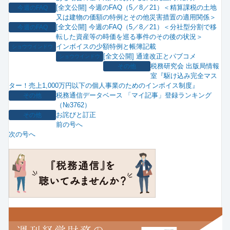
[全文公開] 今週のFAQ（5／8／21）＜精算課税の土地
今週のFAQ
又は建物の価額の特例とその他災害措置の適用関係＞
[全文公開] 今週のFAQ（5／8／21）＜分社型分割で移
今週のFAQ
転した資産等の時価を巡る事件のその後の状況＞
インボイスの少額特例と帳簿記載
ショウウインドウ
[全文公開] 通達改正とパブコメ
ショウウインドウ
税務研究会 出版局情報
その他
室『駆け込み完全マス
ター！売上1,000万円以下の個人事業のためのインボイス制度』
税務通信データベース 「マイ記事」登録ランキング
その他
（№3762）
お詫びと訂正
その他
前の号へ
次の号へ